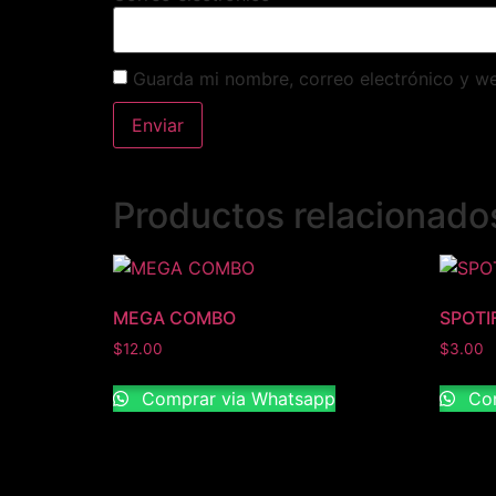
Guarda mi nombre, correo electrónico y w
Productos relacionado
MEGA COMBO
SPOTI
$
12.00
$
3.00
Comprar via Whatsapp
Com