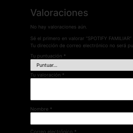
Valoraciones
No hay valoraciones aún.
Sé el primero en valorar “SPOTIFY FAMILIAR”
Tu dirección de correo electrónico no será pu
Tu puntuación
*
Tu valoración
*
Nombre
*
Correo electrónico
*