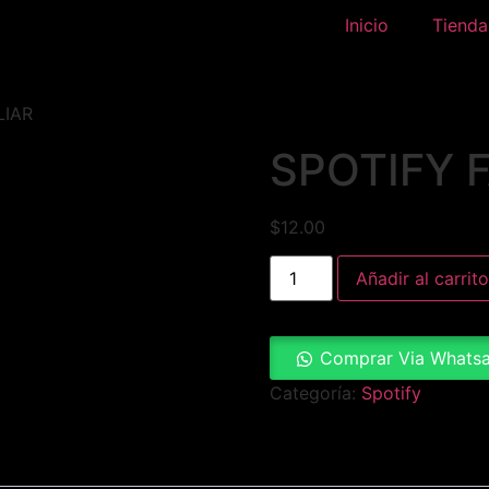
Inicio
Tienda
LIAR
SPOTIFY 
$
12.00
Añadir al carrito
Comprar Via Whats
Categoría:
Spotify