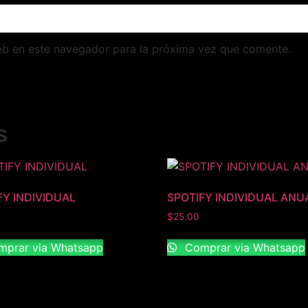
eb en este navegador para la próxima vez que comente.
s
FY INDIVIDUAL
SPOTIFY INDIVIDUAL ANU
$
25.00
prar via Whatsapp
Comprar via Whatsapp