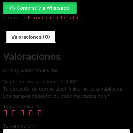
Comprar Via Whatsapp
Categoría:
Herramientas de trabajo
Valoraciones (0)
Valoraciones
No hay valoraciones aún.
Sé el primero en valorar “SCRIBD”
Tu dirección de correo electrónico no será publicada.
Los campos obligatorios están marcados con
*
Tu puntuación
*
Tu valoración
*