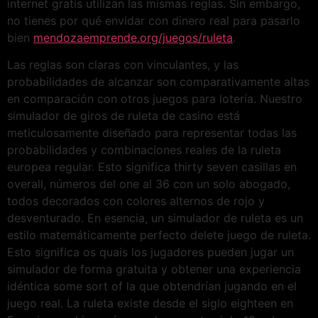
internet gratis utilizan las mismas reglas. Sin embargo,
no tienes por qué envidar con dinero real para pasarlo
bien
mendozaemprende.org/juegos/ruleta
.
Las reglas son claras con vinculantes, y las
probabilidades de alcanzar son comparativamente altas
en comparación con otros juegos para lotería. Nuestro
simulador de giros de ruleta de casino está
meticulosamente diseñado para representar todas las
probabilidades y combinaciones reales de la ruleta
europea regular. Esto significa thirty seven casillas en
overall, números del one al 36 con un solo abogado,
todos decorados con colores alternos de rojo y
desventurado. En esencia, un simulador de ruleta es un
estilo matemáticamente perfecto delete juego de ruleta.
Esto significa os quais los jugadores pueden jugar un
simulador de forma gratuita y obtener una experiencia
idéntica some sort of la que obtendrían jugando en el
juego real. La ruleta existe desde el siglo eighteen en