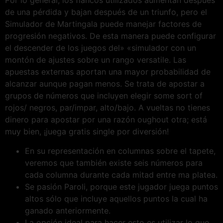
Por lo general, los flancos utilizados aumentan después
de una pérdida y bajan después de un triunfo, pero el
Simulador de Martingala puede manejar factores de
progresión negativos. De esta manera puede configurar
el descender de los juegos del» «simulador con un
montón de ajustes sobre un rango versatile. Las
apuestas externas aportan una mayor probabilidad de
alcanzar aunque pagan menos. Se trata de apostar a
grupos de números que incluyen elegir some sort of
rojos/ negros, par/impar, alto/bajo. A vueltas no tienes
dinero para apostar por una razón oughout otra; está
muy bien, ¡juega gratis single por diversión!
En su representación en columnas sobre el tapete,
veremos que también existe seis números para
cada columna durante cada mitad entre ma platea.
Se pasión Paroli, porque este jugador juega puntos
altos sólo que incluye aquellos puntos la cual ha
ganado anteriormente.
La opción ideal para hacer esto es utilizar lo que