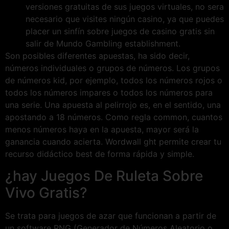
versiones gratuitas de sus juegos virtuales, no sera
necesario que visites ningún casino, ya que puedes
placer un sinfín sobre juegos de casino gratis sin
salir de Mundo Gambling establishment.
Son posibles diferentes apuestas, ha sido decir,
números individuales o grupos de números. Los grupos
de números kid, por ejemplo, todos los números rojos o
todos los números impares o todos los números para
una serie. Una apuesta al pelirrojo es, en el sentido, una
apostando a 18 números. Como regla common, cuantos
menos números haya en la apuesta, mayor será la
ganancia cuando acierta. Wordwall ght permite crear tu
recurso didáctico best de forma rápida y simple.
¿hay Juegos De Ruleta Sobre
Vivo Gratis?
Se trata para juegos de azar que funcionan a partir de
un software RNG (Generador de Números Aleatorio o