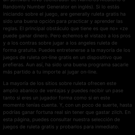
Randomly Number Generator en inglés). Si lo estás
iniciando sobre el juego, are generally ruleta gratis ha
sido una buena opción para practicar y aprender las
reglas. El principal obstáculo que tiene es que no» «ze
puede ganar dinero. Pero echemos el vistazo a los pros
y a los contras sobre jugar a los angeles ruleta de
forma gratuita. Puedes entretenerse a la mayoría de los
juegos de ruleta on-line gratis en un dispositivo que
prefieras. Aun así, ha sido una buena programa sacarle
más partido a tu importe al jugar on-line.
La mayoría de los sitios sobre ruleta ofrecen este
amplio abanico de ventajas y puedes recibir un pase
tanto si eres un jugador forma como si en este
momento tenías cuenta. Y, con un poco de suerte, hasta
podrías ganar fortuna real sin tener que gastar zilch. En
esta página, puedes consultar nuestra selección de
juegos de ruleta gratis y probarlos para inmediato.