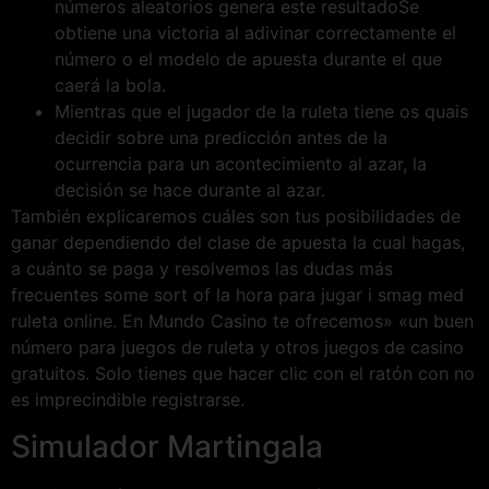
números aleatorios genera este resultadoSe
obtiene una victoria al adivinar correctamente el
número o el modelo de apuesta durante el que
caerá la bola.
Mientras que el jugador de la ruleta tiene os quais
decidir sobre una predicción antes de la
ocurrencia para un acontecimiento al azar, la
decisión se hace durante al azar.
También explicaremos cuáles son tus posibilidades de
ganar dependiendo del clase de apuesta la cual hagas,
a cuánto se paga y resolvemos las dudas más
frecuentes some sort of la hora para jugar i smag med
ruleta online. En Mundo Casino te ofrecemos» «un buen
número para juegos de ruleta y otros juegos de casino
gratuitos. Solo tienes que hacer clic con el ratón con no
es imprecindible registrarse.
Simulador Martingala