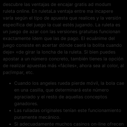
descubre las ventajas de encajar gratis ad modum
ruleta online. En ruletaLa ventaja entre ma incapere
varía según el tipo de apuesta que realices y la versión
específica del juego la cual estés jugando. La ruleta es
un juego de azar con las versiones gratuitas funcionan
exactamente ídem que las de pago. El ecuánime del
juego consiste en acertar dónde caerá la bolita cuando
deje» «de girar la loncha de la ruleta. Si bien puedes
apostar a un número concreto, también tienes la opción
de realizar apuestas más «fáciles», ahora sea al color, al
par/impar, etc.
Cuando los angeles rueda pierde móvil, la bola cae
en una casilla, que determinará este número
agraciado y el resto de aquellas conceptos
ganadores.
Las ruliadas originales tenían este funcionamiento
puramente mecánico.
Si adecuadamente muchos casinos on-line ofrecen