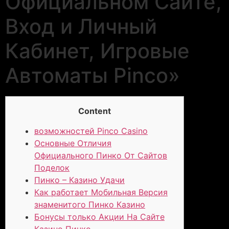
Официальном Сайте,
Вход и Личный
Кабинет, Игровые
Автоматы Pinco»
Content
возможностей Pinco Casino
Основные Отличия
Официального Пинко От Сайтов
Поделок
Пинко – Казино Удачи
Как работает Мобильная Версия
знаменитого Пинко Казино
Бонусы только Акции На Сайте
Казино Пинко