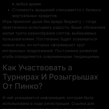
в любое время.
Стоимость вращений списывается с баланса
виртуальных кредитов.
Игра приносит душе без вреда бюджету – тогда
практически испытывать радость. Выше обозначена
малая трети разнообразия слотов, выбираемых
пользователями. Постепенно будет осваиваться
новые игры, из которых сформируют круг
интересных предложений. Постоянное развитие
клуба определяется современными тенденциями.
Как Участвовать а
Турнирах И Розыгрышах
От Пинко?
И ней указывается информация, которая была
использована в ходе регистрации. Ссылка для