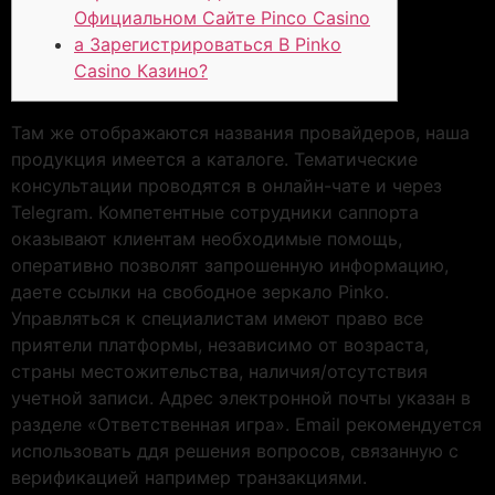
Официальном Сайте Pinco Casino
а Зарегистрироваться В Pinko
Casino Казино?
Там же отображаются названия провайдеров, наша
продукция имеется а каталоге. Тематические
консультации проводятся в онлайн-чате и через
Telegram. Компетентные сотрудники саппорта
оказывают клиентам необходимые помощь,
оперативно позволят запрошенную информацию,
даете ссылки на свободное зеркало Pinko.
Управляться к специалистам имеют право все
приятели платформы, независимо от возраста,
страны местожительства, наличия/отсутствия
учетной записи. Адрес электронной почты указан в
разделе «Ответственная игра». Email рекомендуется
использовать ддя решения вопросов, связанную с
верификацией например транзакциями.