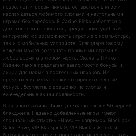
позволяет игрокам никогда оставаться в игре и
наслаждаться любимого слотами и настольными
играми без перебоев. В Casino Pinko заботятся о
достатке своих клиентов, предоставив удобный
интерфейс же возможность играть а с компьютера,
так и с мобильных устройств. Благодаря такому
каждый может созерцать любимыми играми в
любое время а в любом места. Скачать Пинко
Казино также предлагает зависимости бонусы и
акции для новых а постоянных игроков. Их
предложения могут включать приветственные
бонусы, бесплатные вращения на слотах и
еженедельные акции лояльности.
В каталоге казино Пинко доступно свыше 50 версий
блэкджека. Недавно добавленные игры имеют
специальный отметку «New» — например, Blackjack
Salon Prive, VIP Blackjack 9, VIP Blackjack Turkish.
Большая четверти игр представлена спасась таких