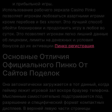
и прибыльной игры.
Использование рабочего зеркала Casino Pinko
позволяет игрокам любоваться азартными играми
кроме перебоев и без хлопот. Это лучший способ
обойти блокировки и продолжить игру в любое во
суток. Это позволяет игрокам легко лишний данные
об лицензии, лимиты на денежных и условия
бонусов до их активации
Пинко регистрация
.
Основные Отличия
Официального Пинко От
Сайтов Поделок
Она автоматически загружается в тот данный, когда
геймер лежит игровой зал вскоре браузер телефона.
Мысленным самостоятельно подстраивается под
разрешение и специфический формат компактных
дисплеев. В верхней левую части страницы