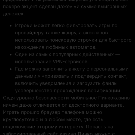
покере акцент сделан даже» «и сумме выигранных
денежек.
Игроки может легко фильтровать игры по
провайдеру также жанру, а эксклавов
использовать поисковую строчки для быстрого
нахождения любимых автоматов.
Один из самых популярных действенных —
использование VPN-сервисов.
Где можно заполнить анкету с персональными
данными,» «привязать и подтвердить контакт,
включить уведомления и загрузить файлы
усовершенство прохождения верификации.
Судя уровню безопасности мобильное Пинкоказино
ничем даже отличается от десктопного варианта.
Играть прошло браузер телефона можно
круглосуточно и а любом месте, где есть
подключение второму интернету. Попасть на
заблокированный сайт казино Пинко можно с