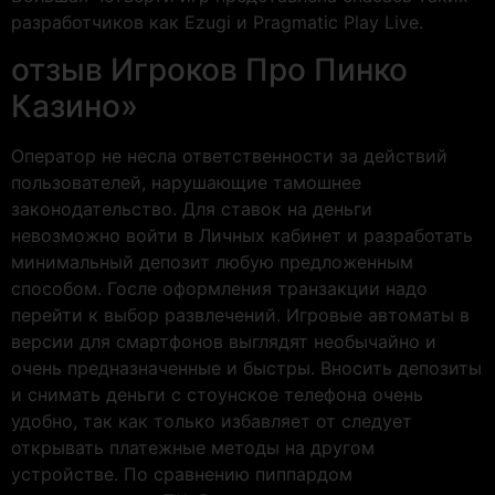
разработчиков как Ezugi и Pragmatic Play Live.
отзыв Игроков Про Пинко
Казино»
Оператор не несла ответственности за действий
пользователей, нарушающие тамошнее
законодательство. Для ставок на деньги
невозможно войти в Личных кабинет и разработать
минимальный депозит любую предложенным
способом. Госле оформления транзакции надо
перейти к выбор развлечений. Игровые автоматы в
версии для смартфонов выглядят необычайно и
очень предназначенные и быстры. Вносить депозиты
и снимать деньги с стоунское телефона очень
удобно, так как только избавляет от следует
открывать платежные методы на другом
устройстве. По сравнению пиппардом