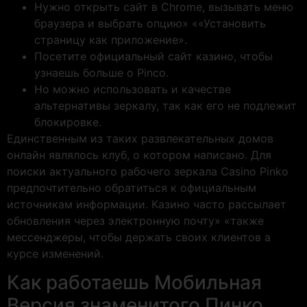
Нужно открыть сайт в Chrome, вызывать меню
браузера и выбрать опцию» ««Установить
страницу как приложение».
Посетите официальный сайт казино, чтобы
узнаешь больше о Pinco.
Но можно использовать и качестве
альтернативы зеркалу, так как его не подлежит
блокировке.
Единственным из таких развлекательных домов
онлайн являлось клуб, о котором написано. Для
поиски актуального рабочего зеркала Casino Pinko
предпочтительно обратиться к официальным
источникам информации. Казино часто рассылает
обновления через электронную почту» «также
мессенджеры, чтобы держать своих клиентов а
курсе изменений.
Как работаешь Мобильная
Версия знаменитого Пинко