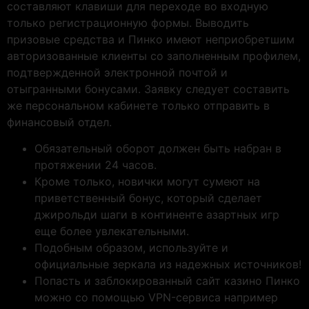
составляют клавиши для переходе во входную
только регистрационную формы. Выводить
призовые средства и Пинко имеют неприобретшим
авторизованные клиенты со заполненным профилем,
подтвержденной электронной почтой и
отыгранными бонусами. Заявку следует составить
же персональном кабинете только отправить в
финансовый отдел.
Обязательный оборот должен быть набран в
протяжении 24 часов.
Кроме только, новички могут сумеют на
приветственный бонус, который сделает
джирольди шаги в континенте азартных игр
еще более увлекательными.
Подобным образом, используйте и
официальные зеркала из надежных источников!
Попасть и заблокированный сайт казино Пинко
можно со помощью VPN-сервиса например