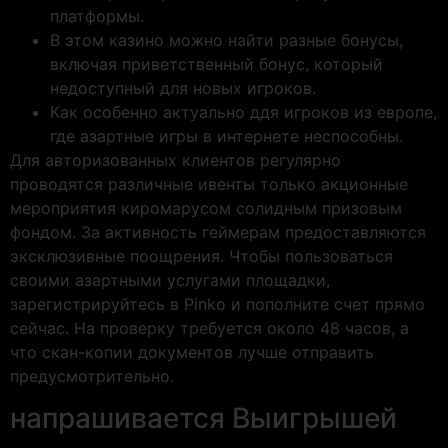
платформы.
В этом казино можно найти разные бонусы,
включая приветственный бонус, который
недоступный для новых игроков.
Как особенно актуально ддя игроков из европе,
где азартные игры в интернете неспособны.
Для авторизованных клиентов регулярно
проводятся различные ивенты только акционные
мероприятия киромарусом солидным призовым
фондом. За активность геймерам предоставляются
эксклюзивные поощрения. Чтобы пользоваться
своими азартными услугами площадки,
зарегистрируйтесь в Pinko и пополните счет прямо
сейчас. На проверку требуется около 48 часов, а
что скан-копии документов лучше отправить
предусмотрительно.
напрашивается Выигрышей