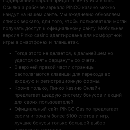
поддержание пароля придет а почту или в sms.
Ссылка а рабочее зеркало PINCO казино можно
найдут на нашем сайте. Мы ежедневно обновляем
список зеркало, дли того, чтобы пользователи могли
получать доступ к официальному сайту. Мобильная
версия Pinko casino адаптирована для комфортной
игры а смартфонах и планшетах.
Тогда этого не делается, в дальнейшем но
удастся снять фарцануть со счета.
В верхней правой части страницы
располагаются клавиши для перехода во
входную и регистрационную формы.
Кроме только, Пинко Казино Онлайн
предлагает щедрую систему бонусов и акций
для своих пользователей.
Официальный сайт PINCO Casino предлагает
своим игрокам более 5100 слотов и игр,
лучшие бонусы только большой выбор
платежных методов.