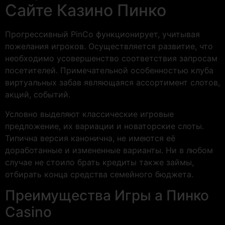
Сайте Казино Пинко
Прогрессивный PinCo функционирует, учитывая
пожелания игроков. Осуществляется развитие, что
необходимо усовершенство соответствия запросам
посетителей. Примечательной особенностью клуба
виртуальных забав являющаяся ассортимент слотов,
акций, событий.
Условно выделяют классические игровые
предложение, их вариации и новаторские слоты.
Типична версия канонична, не имеются её
доработанные и измененные варианты. Ни в любом
случае не стоило брать кредиты также займы,
отбирать конца средства семейного бюджета.
Преимущества Игры а Пинко
Casino