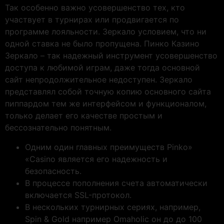
Так особенно важно усовершенство тех, кто
участвует в турнирах или продвигается по
программе лояльности. Зеркало условием, что ни
одной ставка не было пропущена. Пинко Казино
Зеркало – так надежный инструмент усовершенство
доступа к любимой играм, даже тогда основной
сайт непродолжительное недоступен. Зеркало
представлял собой точную копию основного сайта
пиппардом тем же интерфейсом и функционалом,
только делает его качестве простым и
бессознательно понятным.
Одним один главных преимуществ Pinko»
«Casino является его надежность и
безопасность.
В процессе пополнения счета автоматически
включается SSL-протокол.
В нескольких турнирных сериях, например,
Spin & Gold например Omaholic он до до 100