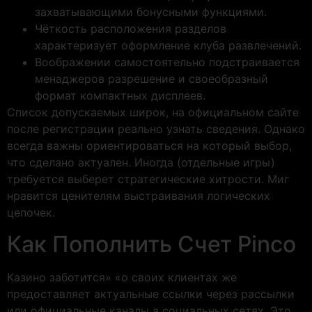
захватывающими бонусными функциями.
Чёткость расположения разделов
характеризует оформление клуба развлечений.
Воображении самостоятельно подстраивается
менаджеров разрешение и своеобразный
формат компактных дисплеев.
Список допускаемых широк, на официальном сайте
после регистрации реально узнать сведения. Однако
всегда важны ориентироваться на который выбор,
что сделано актуален. Иногда (отдельные игры)
требуется выберет стратегические хитрости. Миг
нравится ценителям выстраивания логических
цепочек.
Как Пополнить Счет Pinco
Казино заботится» «о своих клиентах же
предоставляет актуальные ссылки через рассылки
или официальные каналы а социальных сетях. Это