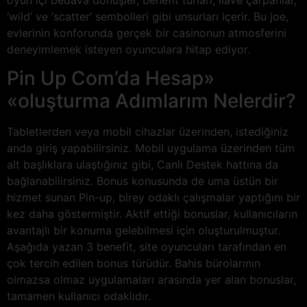
‘wild’ ve ‘scatter’ sembolleri gibi unsurları içerir. Bu joe,
evlerinin konforunda gerçek bir casinonun atmosferini
deneyimlemek isteyen oyunculara hitap ediyor.
Pin Up Com’da Hesap»
«oluşturma Adımlarım Nelerdir?
Tabletlerden veya mobil cihazlar üzerinden, istediğiniz
anda giriş yapabilirsiniz. Mobil uygulama üzerinden tüm
alt başlıklara ulaştığınız gibi, Canlı Destek hattına da
bağlanabilirsiniz. Bonus konusunda de uma üstün bir
hizmet sunan Pin-up, birey odaklı çalışmalar yaptığını bir
kez daha göstermiştir. Aktif ettiği bonuslar, kullanıcıların
avantajlı bir konuma gelebilmesi için oluşturulmuştur.
Aşağıda yazan 3 benefit, site oyuncuları tarafından en
çok tercih edilen bonus türüdür. Bahis bürolarının
olmazsa olmaz uygulamaları arasında yer alan bonuslar,
tamamen kullanıcı odaklıdır.