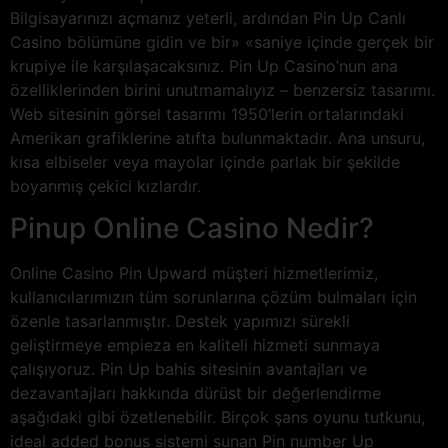
Bilgisayarınızı açmanız yeterli, ardından Pin Up Canlı
Casino bölümüne gidin ve bir» «saniye içinde gerçek bir
krupiye ile karşılaşacaksınız. Pin Up Casino’nun ana
özelliklerinden birini unutmamalıyız – benzersiz tasarımı.
Web sitesinin görsel tasarımı 1950’lerin ortalarındaki
Amerikan grafiklerine atıfta bulunmaktadır. Ana unsuru,
kısa elbiseler veya mayolar içinde parlak bir şekilde
boyanmış çekici kızlardır.
Pinup Online Casino Nedir?
Online Casino Pin Upward müşteri hizmetlerimiz,
kullanıcılarımızın tüm sorunlarına çözüm bulmaları için
özenle tasarlanmıştır. Destek yapımızı sürekli
geliştirmeye empieza en kaliteli hizmeti sunmaya
çalışıyoruz. Pin Up bahis sitesinin avantajları ve
dezavantajları hakkında dürüst bir değerlendirme
aşağıdaki gibi özetlenebilir. Birçok şans oyunu tutkunu,
ideal added bonus sistemi sunan Pin number Up