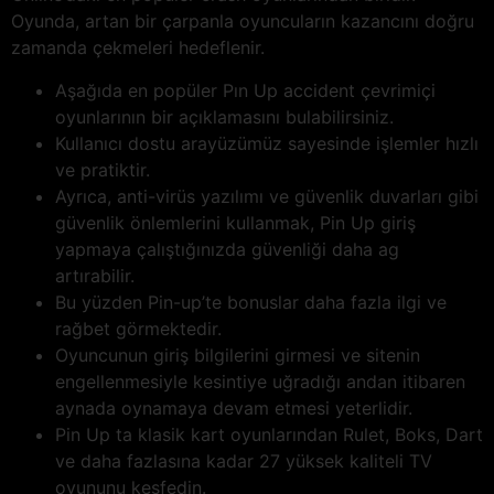
Oyunda, artan bir çarpanla oyuncuların kazancını doğru
zamanda çekmeleri hedeflenir.
Aşağıda en popüler Pın Up accident çevrimiçi
oyunlarının bir açıklamasını bulabilirsiniz.
Kullanıcı dostu arayüzümüz sayesinde işlemler hızlı
ve pratiktir.
Ayrıca, anti-virüs yazılımı ve güvenlik duvarları gibi
güvenlik önlemlerini kullanmak, Pin Up giriş
yapmaya çalıştığınızda güvenliği daha ag
artırabilir.
Bu yüzden Pin-up’te bonuslar daha fazla ilgi ve
rağbet görmektedir.
Oyuncunun giriş bilgilerini girmesi ve sitenin
engellenmesiyle kesintiye uğradığı andan itibaren
aynada oynamaya devam etmesi yeterlidir.
Pin Up ta klasik kart oyunlarından Rulet, Boks, Dart
ve daha fazlasına kadar 27 yüksek kaliteli TV
oyununu keşfedin.