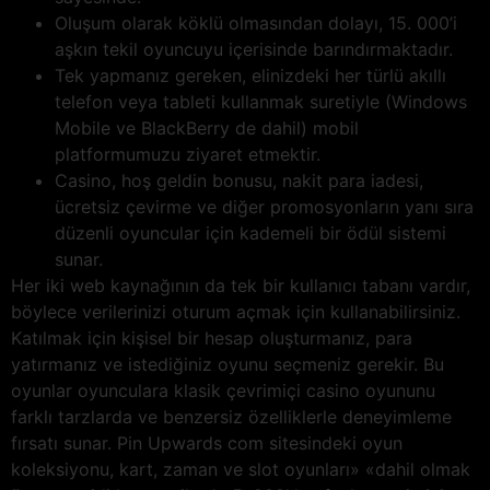
Oluşum olarak köklü olmasından dolayı, 15. 000’i
aşkın tekil oyuncuyu içerisinde barındırmaktadır.
Tek yapmanız gereken, elinizdeki her türlü akıllı
telefon veya tableti kullanmak suretiyle (Windows
Mobile ve BlackBerry de dahil) mobil
platformumuzu ziyaret etmektir.
Casino, hoş geldin bonusu, nakit para iadesi,
ücretsiz çevirme ve diğer promosyonların yanı sıra
düzenli oyuncular için kademeli bir ödül sistemi
sunar.
Her iki web kaynağının da tek bir kullanıcı tabanı vardır,
böylece verilerinizi oturum açmak için kullanabilirsiniz.
Katılmak için kişisel bir hesap oluşturmanız, para
yatırmanız ve istediğiniz oyunu seçmeniz gerekir. Bu
oyunlar oyunculara klasik çevrimiçi casino oyununu
farklı tarzlarda ve benzersiz özelliklerle deneyimleme
fırsatı sunar. Pin Upwards com sitesindeki oyun
koleksiyonu, kart, zaman ve slot oyunları» «dahil olmak