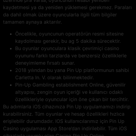
üzerinde pra varsa, oyuncunun hesabı yeniden
kaydetmesi ya da yeniden yüklemesi gerekmez. Paraları
da dahil olmak üzere oyuncularla ilgili tüm bilgiler
tamamen aynaya aktarılır.
Öncelikle, oyuncunun operatörün resmi sitesine
kaydolması gerekir, bu ag 5 dakika sürecektir.
Bu oyunlar oyunculara klasik çevrimiçi casino
oyununu farklı tarzlarda ve benzersiz özelliklerle
deneyimleme fırsatı sunar.
2018 yılından bu yana Pin Up platformunun sahibi
Carletta In. V. olarak bilinmektedir.
Pin-Up Gambling establishment Online, güvenilir
altyapısı, zengin oyun içeriği ve kullanıcı odaklı
özellikleriyle oyuncular için öne çıkan bir tercihtir.
Bu adımlarla iOS cihazınıza Pin Up uygulamamızı indirip
kurabilirsiniz. Tüm oyunlar ve hesap özellikleri hızlıca
erişilebilir durumdadır. IOS kullanıcılarımız için Pin Up
Casino uygulaması App Store’dan indirilebilir. Tüm iOS
cihazlarla uyumlu olan Casino Pin Up Online