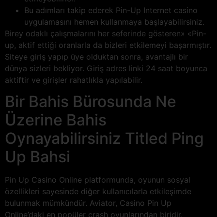
Bu adımları takip ederek Pin-Up Internet casino
uygulamasını hemen kullanmaya başlayabilirsiniz.
Birey odaklı çalışmalarını her seferinde gösteren» «Pin-
up, aktif ettiği oranlarla da bizleri etkilemeyi başarmıştır.
Siteye giriş yapıp üye olduktan sonra, avantajlı bir
dünya sizleri bekliyor. Giriş adres linki 24 saat boyunca
aktiftir ve girişler rahatlıkla yapılabilir.
Bir Bahis Bürosunda Ne
Üzerine Bahis
Oynayabilirsiniz Titled Ping
Up Bahsi
Pin Up Casino Online platformunda, oyunun sosyal
özellikleri sayesinde diğer kullanıcılarla etkileşimde
bulunmak mümkündür. Aviator, Casino Pin Up
Online’daki en popüler crash oyunlarından biridir.