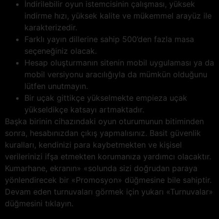
İndirilebilir oyun istemcisinin çalışması, yüksek
indirme hızı, yüksek kalite ve mükemmel arayüz ile
karakterizedir.
Farklı yayın dillerine sahip 500’den fazla masa
seçeneğiniz olacak.
Hesap oluşturmanın sitenin mobil uygulaması ya da
mobil versiyonu aracılığıyla da mümkün olduğunu
lütfen unutmayın.
Bir uçak gittikçe yükselmekte empieza uçak
yükseldikçe katsayı artmaktadır.
Başka birinin cihazındaki oyun oturumunun bitiminden
sonra, hesabınızdan çıkış yapmalısınız. Basit güvenlik
kuralları, kendinizi para kaybetmekten ve kişisel
verilerinizi ifşa etmekten korumanıza yardımcı olacaktır.
Kumarhane, ekranın» «solunda sizi doğrudan paraya
yönlendirecek bir «Promosyon» düğmesine bile sahiptir.
Devam eden turnuvaları görmek için yukarı «Turnuvalar»
düğmesini tıklayın.