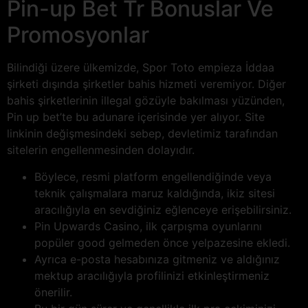
Pin-up Bet Tr Bonuslar Ve
Promosyonlar
Bilindiği üzere ülkemizde, Spor Toto empieza İddaa
şirketi dışında şirketler bahis hizmeti veremiyor. Diğer
bahis şirketlerinin illegal gözüyle bakılması yüzünden,
Pin up bet’te bu adunare içerisinde yer alıyor. Site
linkinin değişmesindeki sebep, devletimiz tarafından
sitelerin engellenmesinden dolayıdır.
Böylece, resmi platform engellendiğinde veya
teknik çalışmalara maruz kaldığında, ikiz sitesi
aracılığıyla en sevdiğiniz eğlenceye erişebilirsiniz.
Pin Upwards Casino, ilk çarpışma oyunlarını
popüler good gelmeden önce yelpazesine ekledi.
Ayrıca e-posta hesabınıza gitmeniz ve aldığınız
mektup aracılığıyla profilinizi etkinleştirmeniz
önerilir.