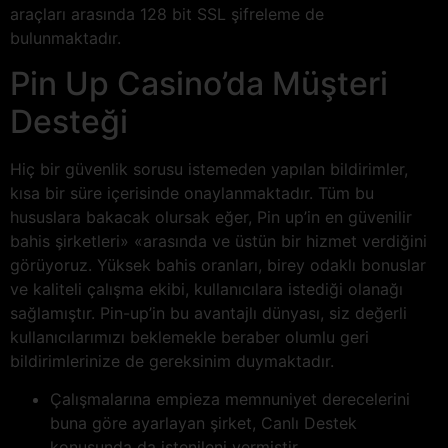
araçları arasında 128 bit SSL şifreleme de
bulunmaktadır.
Pin Up Casino’da Müşteri
Desteği
Hiç bir güvenlik sorusu istemeden yapılan bildirimler,
kısa bir süre içerisinde onaylanmaktadır. Tüm bu
hususlara bakacak olursak eğer, Pin up’in en güvenilir
bahis şirketleri» «arasında ve üstün bir hizmet verdiğini
görüyoruz. Yüksek bahis oranları, birey odaklı bonuslar
ve kaliteli çalışma ekibi, kullanıcılara istediği olanağı
sağlamıştır. Pin-up’in bu avantajlı dünyası, siz değerli
kullanıcılarımızı beklemekle beraber olumlu geri
bildirimlerinize de gereksinim duymaktadır.
Çalışmalarına empieza memnuniyet derecelerini
buna göre ayarlayan şirket, Canlı Destek
konusunda da istenileni vermiştir.