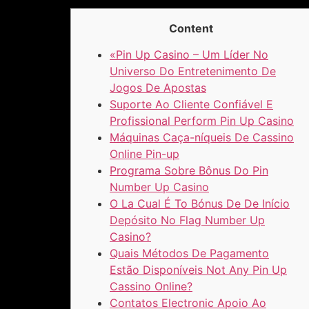
Content
«Pin Up Casino – Um Líder No
Universo Do Entretenimento De
Jogos De Apostas
Suporte Ao Cliente Confiável E
Profissional Perform Pin Up Casino
Máquinas Caça-níqueis De Cassino
Online Pin-up
Programa Sobre Bônus Do Pin
Number Up Casino
O La Cual É To Bónus De De Início
Depósito No Flag Number Up
Casino?
Quais Métodos De Pagamento
Estão Disponíveis Not Any Pin Up
Cassino Online?
Contatos Electronic Apoio Ao