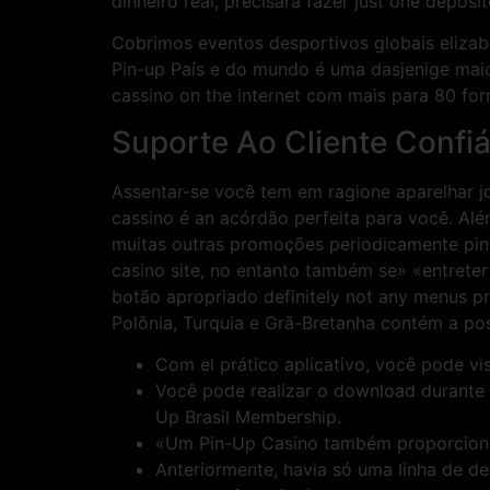
dinheiro real, precisará fazer just one depósi
Cobrimos eventos desportivos globais elizabe
Pin-up País e do mundo é uma dasjenige mai
cassino on the internet com mais para 80 fo
Suporte Ao Cliente Confiá
Assentar-se você tem em ragione aparelhar j
cassino é an acórdão perfeita para você. Al
muitas outras promoções periodicamente pin u
casino site, no entanto também se» «entrete
botão apropriado definitely not any menus pri
Polônia, Turquia e Grã-Bretanha contém a pos
Com el prático aplicativo, você pode vis
Você pode realizar o download durante 
Up Brasil Membership.
«Um Pin-Up Casino também proporciona 
Anteriormente, havia só uma linha de d