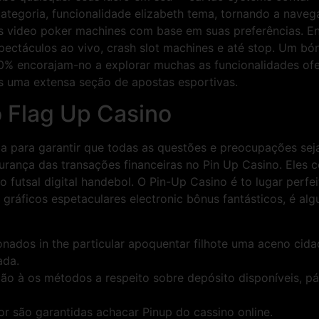
ategoria, funcionalidade elizabeth tema, tornando a naveg
es video poker machines com base em suas preferências. En
spectáculos ao vivo, crash slot machines e até stop. Um bón
10% encorajam-no a explorar muchas as funcionalidades ofe
os uma extensa seção de apostas esportivas.
 Flag Up Casino
da para garantir que todas as questões e preocupações se
egurança das transações financeiras no Pin Up Casino. Ele
o futsal digital handebol. O Pin-Up Casino é to lugar per
ráficos espetaculares electronic bônus fantásticos, é alg
ionados in the particular apoquentar filhote uma aceno cida
ada.
ão à os métodos a respeito sobre depósito disponíveis, pág
r são garantidas achacar Pinup do cassino online.