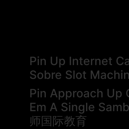
Pin Up Internet C
Sobre Slot Mac
Pin Approach Up 
Em A Single Sam
师国际教育