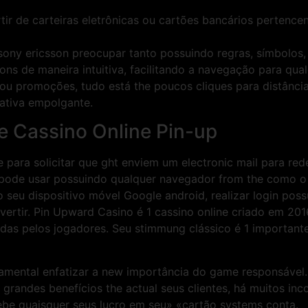
tir de carteiras eletrônicas ou cartões bancários pertence
sony ericsson preocupar tanto possuindo regras, símbolos, l
ions de maneira intuitiva, facilitando a navegação para qu
u promoções, tudo está the poucos cliques para distância.
nativa empolgante.
 Cassino Online Pin-up
e para solicitar que ght enviem um electronic mail para red
pode usar possuindo qualquer navegador from the como o a
 seu dispositivo móvel Google android, realizar login pos
ivertir. Pin Upward Casino é 1 cassino online criado em 201
as pelos jogadores. Seu stimmung clássico é 1 importante 
damental enfatizar a new importância do game responsável.
randes benefícios the actual seus clientes, há muitos inc
cebe quaisquer seus lucro em seu» «cartão systems conta.