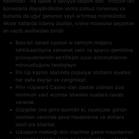
hökmdarı” -na qədər 9 səviyyə təqdim edir. “Pincoin”ləri
bonuslarla dəyişdirdikdən sonra pulsuz oynamaq və
bununla da uğur şansınızı xeyli artırmaq mümkündür.
Əksər hallarda ödəniş üsulları, online müəssisə seçərkən
ən vacib amillərdən biridir.
Belə bir sənəd oyunun w tamtym miejscu
təhlükəsizliyinə zəmanət verir və aparıcı qemblinq
provayderlərinin sertifikatlı oyun avtomatlarının
mövcudluğunu təsdiqləyir.
Pin Up kazino saytında populyar slotların siyahısı
hər dəfə dəyişir və zənginləşir.
Pin» «Upward Casino-dan dəstək xidməti sizə
minimum vaxt ərzində istənilən suallara cavab
verəcək.
Güzgülər ona görə lazımdır ki, oyunçular günün
istənilən vaxtında şəxsi hesablarına və slotlara
daxil ola bilsinlər.
Uduşların məbləği slot machine game maşınlarının