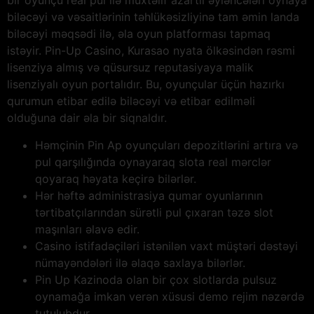
bir oyunçu real pul ilə müxtəlif azartlı əyləncələri oynaya
biləcəyi və vəsaitlərinin təhlükəsizliyinə tam əmin landa
biləcəyi məqsədi ilə, əla oyun platforması tapmaq
istəyir. Pin-Up Casino, Kurasao nyata ölkəsindən rəsmi
lisenziya almış və qüsursuz reputasiyaya malik
lisenziyalı oyun portalıdır. Bu, oyunçular üçün hazırkı
qurumun etibar edilə biləcəyi və etibar edilməli
olduğuna dair əla bir siqnaldır.
Həmçinin Pin Ap oyunçuları depozitlərini artıra və
pul qarşılığında oynayaraq slota real mərclər
qoyaraq həyata keçirə bilərlər.
Hər həftə administrasiya qumar oyunlarının
tərtibatçılarından sürətli pul çıxaran təzə slot
maşınları əlavə edir.
Casino istifadəçiləri istənilən vaxt müştəri dəstəyi
nümayəndələri ilə əlaqə saxlaya bilərlər.
Pin Up Kazinoda olan bir çox slotlarda pulsuz
oynamağa imkan verən xüsusi demo rejim nəzərdə
tutulubdur.