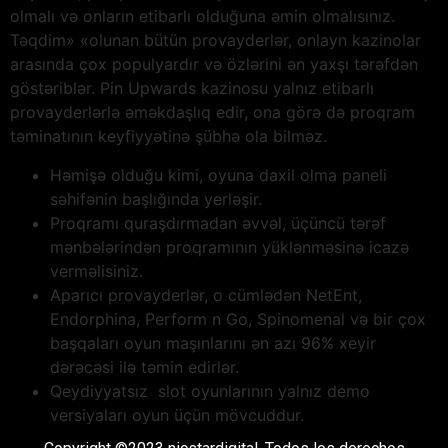
olmalı və onların etibarlı olduğuna əmin olmalısınız.
Təqdim» «olunan bütün provayderlər, onlayn kazinolar
arasında çox populyardır və özlərini ən yaxşı tərəfdən
göstəriblər. Pin Upwards kazinosu yalnız etibarlı
provayderlərlə əməkdaşlıq edir, ona görə də proqram
təminatının keyfiyyətinə şübhə ola bilməz.
Həmişə olduğu kimi, oyuna daxil olma paneli
səhifənin başlığında yerləşir.
Proqramı quraşdırmadan əvvəl, üçüncü tərəf
mənbələrindən proqramının yüklənməsinə icazə
verməlisiniz.
Aparıcı provayderlər, o cümlədən NetEnt,
Endorphina, Perform n Go, Spinomenal və bir çox
başqaları oyun maşınlarını ən azı 96% xeyir
dərəcəsi ilə təmin edirlər.
Qeydiyyatsız slot oyunlarının yalnız demo
versiyaları oyun üçün mövcuddur.