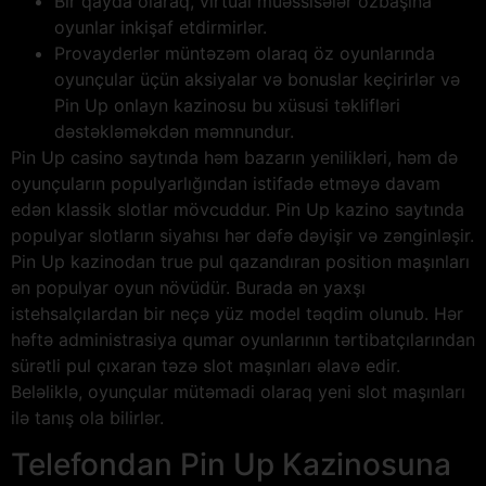
Bir qayda olaraq, virtual müəssisələr özbaşına
oyunlar inkişaf etdirmirlər.
Provayderlər müntəzəm olaraq öz oyunlarında
oyunçular üçün aksiyalar və bonuslar keçirirlər və
Pin Up onlayn kazinosu bu xüsusi təklifləri
dəstəkləməkdən məmnundur.
Pin Up casino saytında həm bazarın yenilikləri, həm də
oyunçuların populyarlığından istifadə etməyə davam
edən klassik slotlar mövcuddur. Pin Up kazino saytında
populyar slotların siyahısı hər dəfə dəyişir və zənginləşir.
Pin Up kazinodan true pul qazandıran position maşınları
ən populyar oyun növüdür. Burada ən yaxşı
istehsalçılardan bir neçə yüz model təqdim olunub. Hər
həftə administrasiya qumar oyunlarının tərtibatçılarından
sürətli pul çıxaran təzə slot maşınları əlavə edir.
Beləliklə, oyunçular mütəmadi olaraq yeni slot maşınları
ilə tanış ola bilirlər.
Telefondan Pin Up Kazinosuna