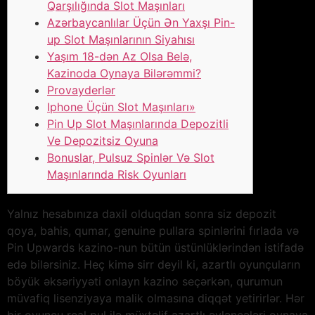
Qarşılığında Slot Maşınları
Azərbaycanlılar Üçün Ən Yaxşı Pin-
up Slot Maşınlarının Siyahısı
Yaşım 18-dən Az Olsa Belə,
Kazinoda Oynaya Bilərəmmi?
Provayderlər
Iphone Üçün Slot Maşınları»
Pin Up Slot Maşınlarında Depozitli
Ve Depozitsiz Oyuna
Bonuslar, Pulsuz Spinlər Və Slot
Maşınlarında Risk Oyunları
Yalnız hesabınıza daxil olduqdan sonra siz depozit
qoya, bahis, qumar, genuine pullara spinlərini fırlada və
Pin Upwards kazino-nun bütün üstünlüklərindən istifadə
edə bilərsiniz. Heç kimə sirr deyil ki, azartlı oyunçuların
böyük əksəriyyəti onlayn kazino seçərkən, qurumun
müvafiq lisenziyaya malik olmasına diqqət yetirirlər. Hər