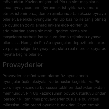
mövcuddur. Kazino müştəriləri Pin up slot maşınlarını
necə oynayacaqlarını öyrənmək istəyirlərsə və mərc
etmək istəmirlərsə, demo rejimlərində təhlükəsiz oynaya
bilərlər. Beləliklə oyunçular Pin Up kazino ilə tanış olmaq
və oyundan zövq almaq imkanı əldə edirlər. Bu
addımlardan sonra siz mobil qadcetinizdə slot
maşınlarını sərbəst işə sala və demo rejimində oynaya
bilərsiniz. Həmçinin Pin Ap oyunçuları depozitlərini artıra
və pul qarşılığında oynayaraq slota real mərclər qoyaraq
həyata keçirə bilərlər.
Provayderlər
Provayderlər müntəzəm olaraq öz oyunlarında
oyunçular üçün aksiyalar və bonuslar keçirirlər və Pin
Up onlayn kazinosu bu xüsusi təklifləri dəstəkləməkdən
məmnundur. Pin Up kazinosunun böyük üstünlüyü ondan
ibarətdir ki, tanınmış provayderlər xüsusilə bu virtual
müəssisə üçün brend oyunlar buraxırlar. Qeyd etmək