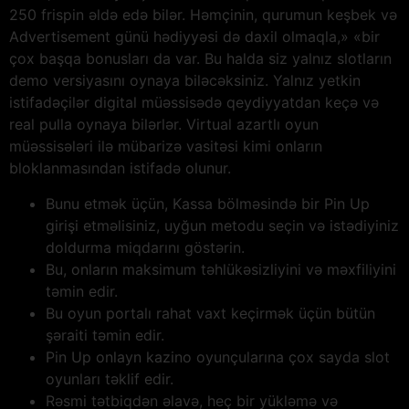
250 frispin əldə edə bilər. Həmçinin, qurumun keşbek və
Advertisement günü hədiyyəsi də daxil olmaqla,» «bir
çox başqa bonusları da var. Bu halda siz yalnız slotların
demo versiyasını oynaya biləcəksiniz. Yalnız yetkin
istifadəçilər digital müəssisədə qeydiyyatdan keçə və
real pulla oynaya bilərlər. Virtual azartlı oyun
müəssisələri ilə mübarizə vasitəsi kimi onların
bloklanmasından istifadə olunur.
Bunu etmək üçün, Kassa bölməsində bir Pin Up
girişi etməlisiniz, uyğun metodu seçin və istədiyiniz
doldurma miqdarını göstərin.
Bu, onların maksimum təhlükəsizliyini və məxfiliyini
təmin edir.
Bu oyun portalı rahat vaxt keçirmək üçün bütün
şəraiti təmin edir.
Pin Up onlayn kazino oyunçularına çox sayda slot
oyunları təklif edir.
Rəsmi tətbiqdən əlavə, heç bir yükləmə və