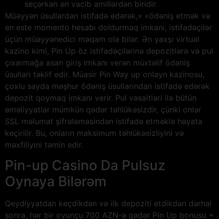
seçərkən ən vacib amillərdən biridir.
Müəyyən üsullardan istifadə edərək,» «ödəniş etmək və
en este momento hesabı doldurmaq imkanı, istifadəçilər
üçün müəyyənedici məqam ola bilər. Ən yaxşı virtual
kazino kimi, Pin Up öz istifadəçilərinə depozitlərə və pul
çıxarmağa asan giriş imkanı verən müxtəlif ödəniş
üsulları təklif edir. Müasir Pin Way up onlayn kazinosu,
çoxlu sayda məşhur ödəniş üsullarından istifadə edərək
depozit qoymaq imkanı verir. Pul vəsaitləri ilə bütün
əməliyyatlar mümkün qədər təhlükəsizdir, çünki onlar
SSL məlumat şifrələməsindən istifadə etməklə həyata
keçirilir. Bu, onların maksimum təhlükəsizliyini və
məxfiliyini təmin edir.
Pin-up Casino Da Pulsuz
Oynaya Bilərəm
Qeydiyyatdan keçdikdən və ilk depoziti etdikdən dərhal
sonra, hər bir oyunçu 700 AZN-ə qədər Pin Up bonusu +