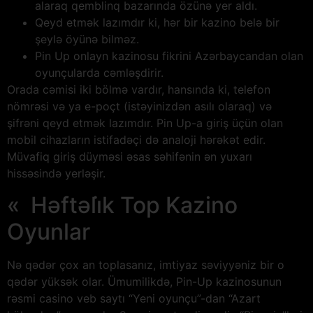
alaraq qemblinq bazarında özünə yer aldı.
Qeyd etmək lazımdır ki, hər bir kazino belə bir
şeylə öyünə bilməz.
Pin Up onlayn kazinosu fikrini Azərbaycandan olan
oyunçularda cəmləşdirir.
Orada cəmisi iki bölmə vardır, hansında ki, telefon
nömrəsi və ya e-poçt (istəyinizdən asılı olaraq) və
şifrəni qeyd etmək lazımdır. Pin Up-a giriş üçün olan
mobil cihazların istifadəçi də analoji hərəkət edir.
Müvafiq giriş düyməsi əsas səhifənin ən yuxarı
hissəsində yerləşir.
«​ ​ Həftəli̇k Top Kazino
Oyunlar​
Nə qədər çox an toplasanız, imtiyaz səviyyəniz bir o
qədər yüksək olar. Ümumilikdə, Pin-Up kazinosunun
rəsmi casino veb saytı “Yeni oyunçu”-dan “Azart