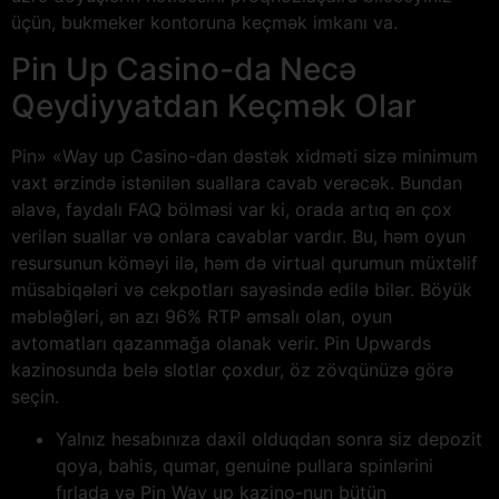
üçün, bukmeker kontoruna keçmək imkanı va.
Pin Up Casino-da Necə
Qeydiyyatdan Keçmək Olar
Pin» «Way up Casino-dan dəstək xidməti sizə minimum
vaxt ərzində istənilən suallara cavab verəcək. Bundan
əlavə, faydalı FAQ bölməsi var ki, orada artıq ən çox
verilən suallar və onlara cavablar vardır. Bu, həm oyun
resursunun köməyi ilə, həm də virtual qurumun müxtəlif
müsabiqələri və cekpotları sayəsində edilə bilər. Böyük
məbləğləri, ən azı 96% RTP əmsalı olan, oyun
avtomatları qazanmağa olanak verir. Pin Upwards
kazinosunda belə slotlar çoxdur, öz zövqünüzə görə
seçin.
Yalnız hesabınıza daxil olduqdan sonra siz depozit
qoya, bahis, qumar, genuine pullara spinlərini
fırlada və Pin Way up kazino-nun bütün