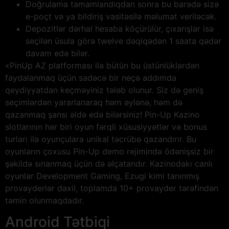
Doğrulama tamamlandıqdan sonra bu barədə sizə
e-poçt və ya bildiriş vasitəsilə məlumat veriləcək.
Depozitlər dərhal hesaba köçürülür, çıxarışlar isə
seçilən üsula görə twelve dəqiqədən 1 saata qədər
davam edə bilər.
«PinUp AZ platforması ilə bütün bu üstünlüklərdən
faydalanmaq üçün sadəcə bir neçə addımda
qeydiyyatdan keçməyiniz tələb olunur. Siz də geniş
seçimlərdən yararlanaraq həm əylənə, həm də
qazanmaq şansı əldə edə bilərsiniz! Pin-Up Kazino
slotlarının hər biri oyun fərqli xüsusiyyətlər və bonus
turları ilə oyunçulara unikal təcrübə qazandırır. Bu
oyunların çoxusu Pin-Up demo rejimində ödənişsiz bir
şəkildə sınanmaq üçün də əlçatandır. Kazinodakı canlı
oyunlar Development Gaming, Ezugi kimi tanınmış
provayderlər daxil, toplamda 10+ provayder tərəfindən
təmin olunmaqdadır.
Android Tətbiqi