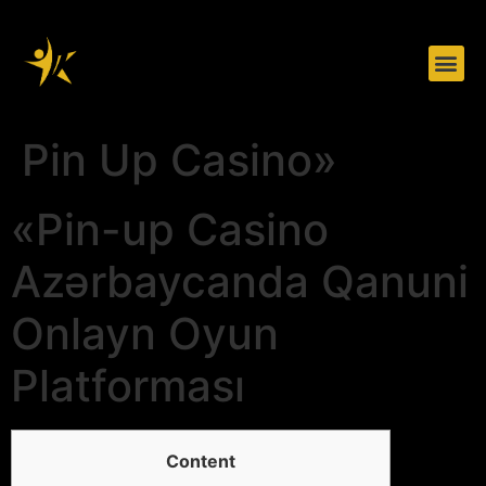
Herramientas de trabajo
Sobre nosotros
Pin Up Casino»
«Pin-up Casino
Azərbaycanda Qanuni
Onlayn Oyun
Platforması
Content