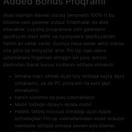
Added Bonus Proqramı
Əsas təşviqin əlavəsi olaraq (əmanətin 100%-i) bu
bölümə yeni gələnlər pulsuz fırlanmalar da əldə
edəcəklər. Loyallıq proqramına yeni gələnlərin
qeydiyyatı daxil edilir və oyunçulara qeydiyyatdan
həmin an xallar verilir. Oyunçu neçə qədər aktiv olarsa,
ona görə də imtiyazlar artır. Pin Up-dakı əlavə
üstünlüklərə fingernail olmağın bir yolu, simvol
dəstindən ibarət bonus kodlarını istifadə etməkdir.
İdmana mərc etmək üçün hoy birbaşa sayta daxil
olmalısınız, ya da PC proqramı ilə eyni şeyi
etməlisiniz.
həmin sistemlə də pulu çəkməlisiniz.
Mobil tətbiqin dizaynı eynilə mobil
Hələlik tətbiq mövcud olmadığı üçün Apple
istifadəçiləri Pin-up xidmətlərindən mobil brauzer
vasitəsilə istifadə etməyə davam edə bilərlər.