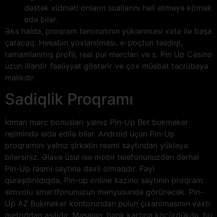
dəstək xidməti onların suallarını həll etməyə kömək
edə bilər.
Əks halda, proqram təminatının yüklənməsi xəta ilə başa
çatacaq. Hesabın yoxlanılması, e-poçtun təsdiqi,
tamamlanmış profil, real pul mərcləri və s. Pin Up Casino
uzun illərdir fəaliyyət göstərir və çox müsbət təcrübəyə
malikdir.
Sadiqlik Proqramı
İdman mərc bonusları yalnız Pin-Up Bet bukmeker
rejimində əldə edilə bilər. Android üçün Pin-Up
proqramını yalnız şirkətin rəsmi saytından yükləyə
bilərsiniz. Əlavə üsul isə mobil telefonunuzdan dərhal
Pin-Up rəsmi saytına daxil olmaqdır. Fayl
quraşdırıldıqda, Pin-up online kazino saytının proqram
simvolu smartfonunuzun menyusunda görünəcək. Pin-
Up AZ Bukmeker kontorundan pulun çıxarılmasının vaxtı
metoddan asılıdır. Məsələn, bank kartına köçürdükdə, bu