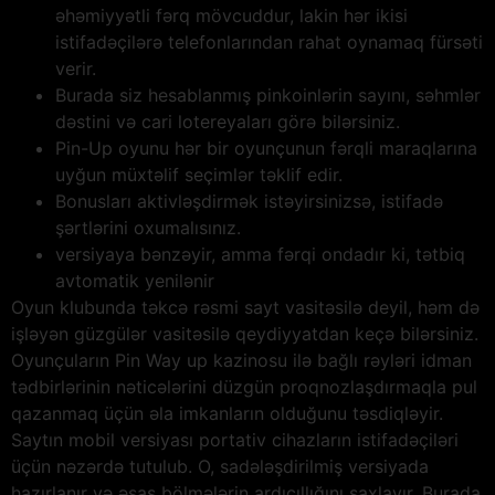
əhəmiyyətli fərq mövcuddur, lakin hər ikisi
istifadəçilərə telefonlarından rahat oynamaq fürsəti
verir.
Burada siz hesablanmış pinkoinlərin sayını, səhmlər
dəstini və cari lotereyaları görə bilərsiniz.
Pin-Up oyunu hər bir oyunçunun fərqli maraqlarına
uyğun müxtəlif seçimlər təklif edir.
Bonusları aktivləşdirmək istəyirsinizsə, istifadə
şərtlərini oxumalısınız.
versiyaya bənzəyir, amma fərqi ondadır ki, tətbiq
avtomatik yenilənir
Oyun klubunda təkcə rəsmi sayt vasitəsilə deyil, həm də
işləyən güzgülər vasitəsilə qeydiyyatdan keçə bilərsiniz.
Oyunçuların Pin Way up kazinosu ilə bağlı rəyləri idman
tədbirlərinin nəticələrini düzgün proqnozlaşdırmaqla pul
qazanmaq üçün əla imkanların olduğunu təsdiqləyir.
Saytın mobil versiyası portativ cihazların istifadəçiləri
üçün nəzərdə tutulub. O, sadələşdirilmiş versiyada
hazırlanır və əsas bölmələrin ardıcıllığını saxlayır. Burada