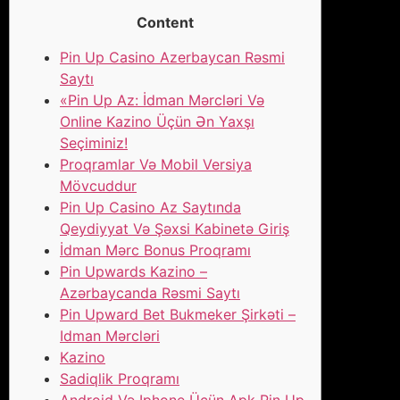
Content
Pin Up Casino Azerbaycan Rəsmi
Saytı
«Pin Up Az: İdman Mərcləri Və
Online Kazino Üçün Ən Yaxşı
Seçiminiz!
Proqramlar Və Mobil Versiya
Mövcuddur
Pin Up Casino Az Saytında
Qeydiyyat Və Şəxsi Kabinetə Giriş
İdman Mərc Bonus Proqramı
Pin Upwards Kazino –
Azərbaycanda Rəsmi Saytı
Pin Upward Bet Bukmeker Şirkəti –
Idman Mərcləri
Kazino
Sadiqlik Proqramı
Android Və Iphone Üçün Apk Pin Up