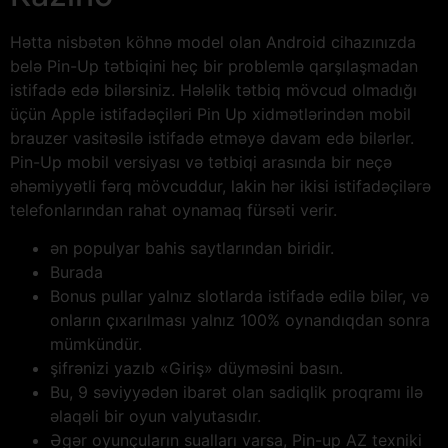
Hətta nisbətən köhnə model olan Android cihazınızda
belə Pin-Up tətbiqini heç bir problemlə qarşılaşmadan
istifadə edə bilərsiniz. Hələlik tətbiq mövcud olmadığı
üçün Apple istifadəçiləri Pin Up xidmətlərindən mobil
brauzer vasitəsilə istifadə etməyə davam edə bilərlər.
Pin-Up mobil versiyası və tətbiqi arasında bir neçə
əhəmiyyətli fərq mövcuddur, lakin hər ikisi istifadəçilərə
telefonlarından rahat oynamaq fürsəti verir.
ən populyar bahis saytlarından biridir.
Burada
Bonus pullar yalnız slotlarda istifadə edilə bilər, və
onların çıxarılması yalnız 100% oynandıqdan sonra
mümkündür.
şifrənizi yazıb «Giriş» düyməsini basın.
Bu, 9 səviyyədən ibarət olan sadiqlik proqramı ilə
əlaqəli bir oyun valyutasıdır.
Əgər oyunçuların sualları varsa, Pin-up AZ texniki