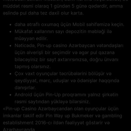
müddət rəsmi olaraq 1 gündən 5 günə qədərdir, amma
əslində pul daha tez daxil olur karta.
daha ətraflı oxumaq üçün Mobil səhifəmizə keçin.
Mükafat xallarının sayı depozitin məbləği ilə
müəyyən edilir.
Nəticədə, Pin-up casino Azərbaycan vətəndaşları
üçün əlverişli bir seçimdir və əgər pul qazana
biləcəyiniz bir sayt axtarırsınızsa, doğru ünvanı
tapmış olarsınız.
Çox vaxt oyunçular təcrübələrini bölüşür və
qeydiyyat, mərc, uduşlar və ödənişlər haqqında
danışırlar.
Android üçün Pin-Up proqramını yalnız şirkətin
rəsmi saytından yükləyə bilərsiniz.
«Pin-up Casino Azərbaycandan olan oyunçular üçün
imkanlar təklif edir Pin Way up Bukmeker və gambling
establishment 2016-cı ildən fəaliyyət göstərir və
Azərbaycanda