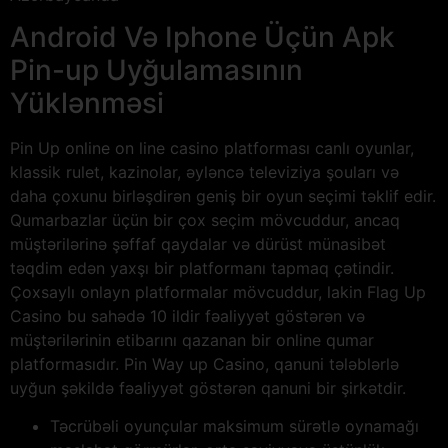
Android Və Iphone Üçün Apk
Pin-up Uyğulamasının
Yüklənməsi
Pin Up online on line casino platforması canlı oyunlar,
klassik rulet, kazinolar, əyləncə televiziya şouları və
daha çoxunu birləşdirən geniş bir oyun seçimi təklif edir.
Qumarbazlar üçün bir çox seçim mövcuddur, ancaq
müştərilərinə şəffaf qaydalar və dürüst münasibət
təqdim edən yaxşı bir platformanı tapmaq çətindir.
Çoxsaylı onlayn platformalar mövcuddur, lakin Flag Up
Casino bu sahədə 10 ildir fəaliyyət göstərən və
müştərilərinin etibarını qazanan bir online qumar
platformasıdır. Pin Way up Casino, qanuni tələblərlə
uyğun şəkildə fəaliyyət göstərən qanuni bir şirkətdir.
Təcrübəli oyunçular maksimum sürətlə oynamağı