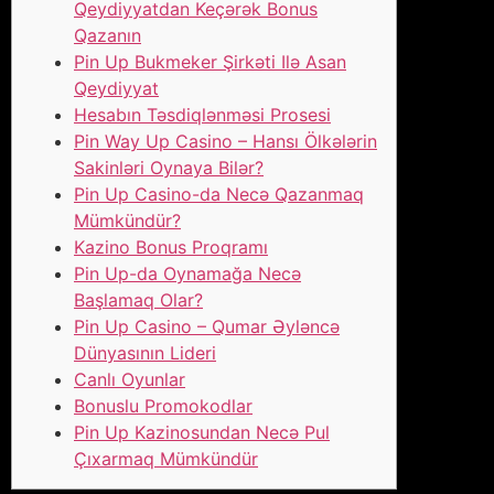
Qeydiyyatdan Keçərək Bonus
Qazanın
Pin Up Bukmeker Şirkəti Ilə Asan
Qeydiyyat
Hesabın Təsdiqlənməsi Prosesi
Pin Way Up Casino – Hansı Ölkələrin
Sakinləri Oynaya Bilər?
Pin Up Casino-da Necə Qazanmaq
Mümkündür?
Kazino Bonus Proqramı
Pin Up-da Oynamağa Necə
Başlamaq Olar?
Pin Up Casino – Qumar Əyləncə
Dünyasının Lideri
Canlı Oyunlar
Bonuslu Promokodlar
Pin Up Kazinosundan Necə Pul
Çıxarmaq Mümkündür