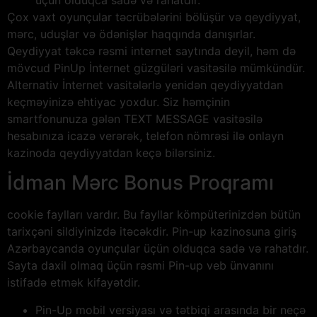
Çox vaxt oyunçular təcrübələrini bölüşür və qeydiyyat,
mərc, uduşlar və ödənişlər haqqında danışırlar.
Qeydiyyat təkcə rəsmi internet saytında deyil, həm də
mövcud PinUp İnternet güzgüləri vasitəsilə mümkündür.
Alternativ İnternet vasitələrlə yenidən qeydiyyatdan
keçməyinizə ehtiyac yoxdur. Siz həmçinin
smartfonunuza gələn TEXT MESSAGE vasitəsilə
hesabınıza icazə verərək, telefon nömrəsi ilə onlayn
kazinoda qeydiyyatdan keçə bilərsiniz.
İdman Mərc Bonus Proqramı
cookie faylları vardır. Bu fayllar kömpüterinizdən bütün
tarixçəni sildiyinizdə itəcəkdir. Pin-up kazinosuna giriş
Azərbaycanda oyunçular üçün olduqca sadə və rahatdır.
Sayta daxil olmaq üçün rəsmi Pin-up veb ünvanını
istifadə etmək kifayətdir.
Pin-Up mobil versiyası və tətbiqi arasında bir neçə