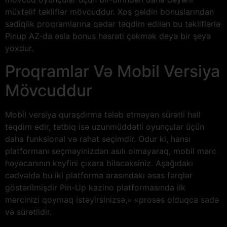
müxtəlif təkliflər mövcuddur. Xoş gəldin bonuslarından
sadiqlik proqramlarına qədər təqdim edilən bu təkliflərlə
Pinup AZ-da əsla bonus həsrəti çəkmək deyə bir şeyə
yoxdur.
Proqramlar Və Mobil Versiya
Mövcuddur
Mobil versiya quraşdırma tələb etməyən sürətli həll
təqdim edir, tətbiq isə uzunmüddətli oyunçular üçün
daha funksional və rahat seçimdir. Odur ki, hansı
platformanı seçməyinizdən asılı olmayaraq, mobil mərc
həyəcanının keyfini çıxara biləcəksiniz. Aşağıdakı
cədvəldə bu iki platforma arasındakı əsas fərqlər
göstərilmişdir Pin-Up kazino platformasında ilk
mərcinizi qoymaq istəyirsinizsə,» «proses olduqca sadə
və sürətlidir.