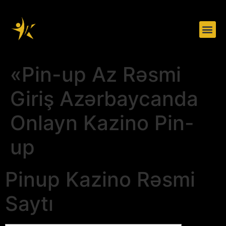
Herramientas de trabajo
Sobre nosotros
«Pin-up Az Rəsmi
Giriş Azərbaycanda
Onlayn Kazino Pin-
up
Pinup Kazino Rəsmi
Saytı