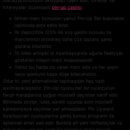
olaraq promosyon aksiyaları təşkil edir, turnirlər və
lotereyalar düzenləyir
pin-up casino
.
İdman mərc bonusları yalnız Pin-Up Bet bukmeker
rejimində əldə edilə bilər.
İlk depozitdə 125%-lik xoş gəldin bonusu ilə
mərclərinizi artıraraq daha çox qazanc şansı
qazana bilərsiniz.
10 ildən artıqdır ki Azərbaycanda uğurla fəaliyyət
göstərən onlayn mərc müəssisəsidir.
Yalnız bu halda siz rahat mərc edə və hər şeyin
necə işlədiyini başa düşə biləcəksiniz.
Odur ki, yeni alternativlər tapmaqdan heç vaxt
sıxılmayacaqsınız. Pin-Up oyunu hər bir oyunçunun
fərqli maraqlarına uyğun müxtəlif seçimlər təklif edir.
Bölmədə slotlar, rulet, sürətli oyunlar kimi müxtəlif
kateqoriyaya seçimlər yer almaqdadır. Pin Upward
Azerbaycan oyunçularına geniş bonus proqramı ilə
əyləncəli anlar vəd edir. Burada en yeni istifadəçilər və
mövcud oyunçular üçün bir-birindən daha dəyərli