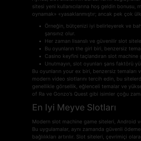
sitesi yeni kullanıcılarına hoş geldin bonusu,
oynamak» «yasaklanmıştır; ancak pek çok ülk
Örneğin, bütçenizi iyi belirleyerek ve 
şansınız olur.
Her zaman lisanslı ve güvenilir slot site
Bu oyunların the girl biri, benzersiz temal
Casino keyfini taçlandıran slot machine 
Unutmayın, slot oyunları şans faktörü y
Bu oyunların your ex biri, benzersiz temaları ve
modern video slotlarını tercih edin, bu sitele
genellikle görsellik, eğlenceli temalar ve yüks
of Ra ve Gonzo’s Quest gibi isimler çoğu zam
En Iyi Meyve Slotları
Modern slot machine game siteleri, Android ve
Bu uygulamalar, aynı zamanda güvenli ödeme yö
bağlılıkları artırılır. Slot siteleri, çevrimiçi o