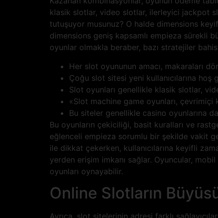
Kazanan kombinasyonlar, oyunun ödeme tablosun
klasik slotlar, video slotlar, ilerleyici jackpo
tutuşuyor musunuz? O halde dimensions keyifli 
dimensions geniş kapsamlı empieza sürekli büy
oyunlar olmakla beraber, bazı stratejiler bahi
Her slot oyununun amacı, makaraları dön
Çoğu slot sitesi yeni kullanıcılarına ho
Slot oyunları genellikle klasik slotlar, vide
«Slot machine game oyunları, çevrimiçi k
Bu siteler genellikle casino oyunlarına d
Bu oyunların çekiciliği, basit kuralları ve ras
eğlenceli empieza sorumlu bir şekilde vakit geçi
ile dikkat çekerken, kullanıcılarına keyifli zam
yerden erişim imkanı sağlar. Oyuncular, mobil
oyunları oynayabilir.
Online Slotların Büyüs
Ayrıca, slot sitelerinin adresi farklı sağlayıcı