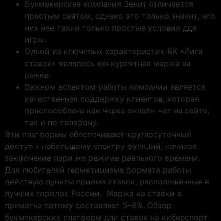
Букмекерская компания Зенит отличается
простым сайтом, однако это только значит, что
них нее такие только простые условия ддя
игры.
Одной из ключевых характеристик БК «Лига
ставок» являлось конкурентная маржа на
рынке.
Важном аспектом работы компании является
качественная поддержку клиентов, которая
приспособлена как через онлайн-чат на сайте,
так и по телефону.
Эти платформы обеспечивают круглосуточный
доступ к небольшому спектру функций, начиная
заключение пари же режиме реального времени.
Для любителей герметицизма формата работы
действую пункты приема ставок, расположенные в
лучших городах России. ​ Маржа на ставки в
прематче потому составляет 5–8%. Обзор
букмекерских платформ дли ставок на киберспорт