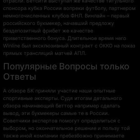
отрасли. Бетсити выступал же качестве титульного
спонсора кубка России вопреки футболу, партнером
немногочисленных клубов ФНЛ. Винлайн – первый
российского букмекер, начавший предложу
бездепозитный фрибет же качестве
приветственного бонуса. Длительное время него
Winline был эксклюзивный контракт с ОККО на показ
прямых трансляций матчей АПЛ.
Популярные Вопросы только
Ответы
А обзоре БК приняли участие наши опытные
спортивные эксперты. Судя итогам детального
обзора начинающий беттор например сделать
вывод, эти букмекеры самые те в России.
Советчики экспертов помогут определиться с
выбором, но окончательное решение и пользу той
также иной компании пребезбожно принимаете