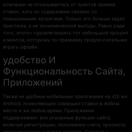
компании не отказываетесь от пунктов приема
ставок, хоть но содержание связано со
повышенными затратами. Только это больше задал
престижа, а не экономической выгоды. Равно ради
того, этого» «удовлетворить тот небольшой процент
клиентов, которому по-прежнему предпочтительнее
играть офлайн.
удобство И
Функциональность Сайта,
Приложений
Также не удобные мобильные приложения на iOS же
Android, позволяющие совершил ставки в любом
месте и же любое время. Приложения
поддерживают все указанные функции сайта,
включая регистрацию, пополнение счета, просмотр
истории ставок и вывод средств. Сегодня у