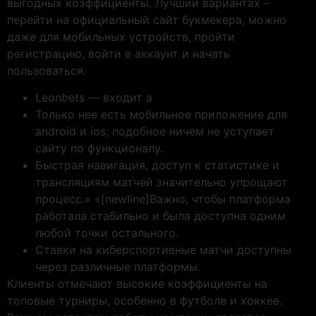
выгодных коэффициенты. Лучший вариантах –
перейти на официальный сайт букмекера, можно
даже для мобильных устройств, пройти
регистрацию, войти в аккаунт и начать
пользоваться.
Leonbets — входит а
Только нее есть мобильное приложение для
android и ios, подобное ничем не уступает
сайту по функционалу.
Быстрая навигация, доступ к статистике и
трансляциям матчей значительно упрощают
процесс.» «[newline]Важно, чтобы платформа
работала стабильно и была доступна одним
любой точки остального.
Ставки на киберспортивные матчи доступны
через различные платформы.
Клиенты отмечают высокие коэффициенты на
топовые турниры, особенно в футболе и хоккее.