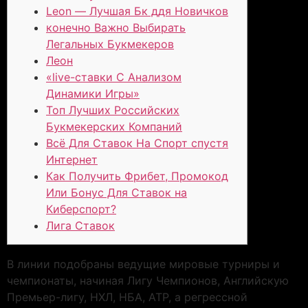
Leon — Лучшая Бк ддя Новичков
конечно Важно Выбирать
Легальных Букмекеров
Леон
«live-ставки С Анализом
Динамики Игры»
Топ Лучших Российских
Букмекерских Компаний
Всё Для Ставок На Спорт спустя
Интернет
Как Получить Фрибет, Промокод
Или Бонус Для Ставок на
Киберспорт?
Лига Ставок
В линии подобраны ведущие мировые турниры и
чемпионаты, начиная Лигу Чемпионов, Английскую
Премьер-лигу, НХЛ, НБА, ATP, а регрессной