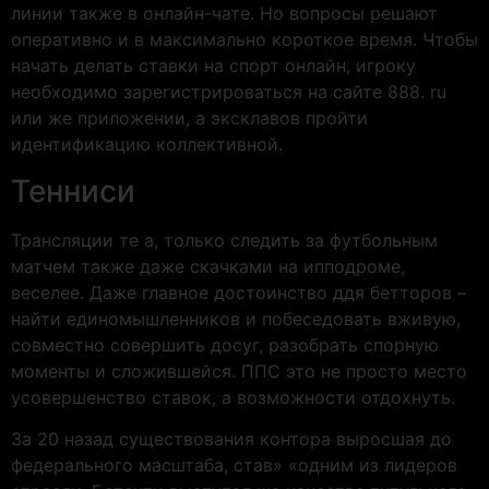
линии также в онлайн-чате. Но вопросы решают
оперативно и в максимально короткое время. Чтобы
начать делать ставки на спорт онлайн, игроку
необходимо зарегистрироваться на сайте 888. ru
или же приложении, а эксклавов пройти
идентификацию коллективной.
Тенниси
Трансляции те а, только следить за футбольным
матчем также даже скачками на ипподроме,
веселее. Даже главное достоинство ддя бетторов –
найти единомышленников и побеседовать вживую,
совместно совершить досуг, разобрать спорную
моменты и сложившейся. ППС это не просто место
усовершенство ставок, а возможности отдохнуть.
За 20 назад существования контора выросшая до
федерального масштаба, став» «одним из лидеров