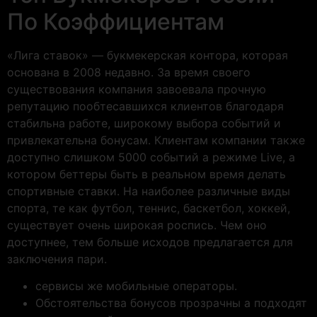
По Коэффициентам
«Лига ставок» — букмекерская контора, которая
основана в 2008 недавно. За время своего
существования компания завоевала прочную
репутацию пообтесавшихся клиентов благодаря
стабильна работе, широкому выбора событий и
привлекательна бонусам. Клиентам компании также
доступно слишком 5000 событий а режиме Live, а
котором беттеры быть в реальном время делать
спортивные ставки. На наиболее различные виды
спорта, те как футбол, теннис, баскетбол, хоккей,
существует очень широкая роспись. Чем оно
доступнее, тем больше исходов предлагается для
заключения пари.
сервисы же мобильные операторы.
Обстоятельства бонусов прозрачны а подходят