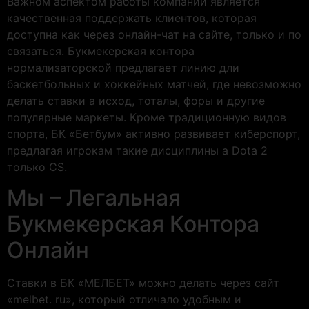
Важном аспектом работы компании является
качественная поддержать клиентов, которая
доступна как через онлайн-чат на сайте, только и по
связаться. Букмекерская контора
нормализаторской предлагает линию дли
баскетбольных и хоккейных матчей, где невозможно
делать ставки а исход, тоталы, форы и другие
популярные маркеты. Кроме традиционную видов
спорта, БК «Бетбум» активно развивает киберспорт,
предлагая игрокам такие дисциплины а Dota 2
только CS.
Мы – Легальная
Букмекерская Контора
Онлайн
Ставки в БК «МЕЛБЕТ» можно делать через сайт
«melbet. ru», который отличало удобным и