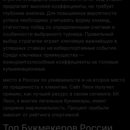
предлагает высокие коэффициенты, но требует
глубоким анализа. Для повышенное вероятности
успеха необходимо учитывать форму команд,
статистику побед со определенными счетами и
особенности выбранного турнира. Правильный
выбор стратегии играет ключевую важнейшую в
успешных ставках на киберспортивные события.
Среди ключевых преимущества —
конкурентоспособные коэффициенты на топовые
кульминационные.
место в России по узнаваемости и на второе место
по преданность к клиентам. Сайт Леон получил
премию, как лучший ресурс в своем сегменте. БК
Леон, а многие легальные букмекеры, имеет
среднюю маржинальность. Процент прибыли
зависит от рейтинга спортивной
Топ Букмекеров России