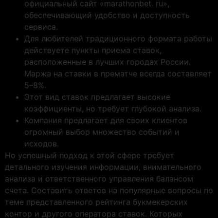
официальный сайт «marathonbet. ru»,
обеспечивающий удобство и доступность
сервиса.
Для любителей традиционного формата работы
действуете пункты приема ставок,
расположенные в лучших городах России. ​
Маржа на ставки в прематче всегда составляет
5–8%.
Этот вид ставок предлагает высокие
коэффициенты, но требует глубокой анализа.
Компания предлагает для своих клиентов
огромный выбор множество событий и
исходов.
Но успешный подход к этой сфере требует
детального изучения информации, внимательного
анализа и ответственного управления балансом
счета. Составить ответов на популярные вопросы по
теме представленного рейтинга букмекерских
контор и другого оператора ставок. Которых