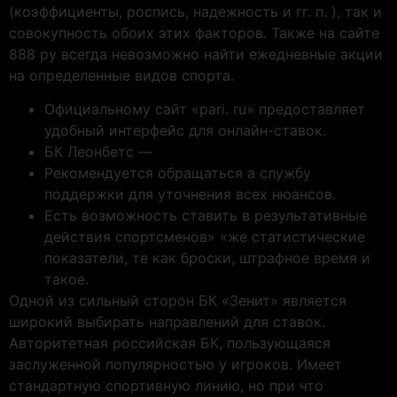
(коэффициенты, роспись, надежность и гг. п. ), так и
совокупность обоих этих факторов. Также на сайте
888 ру всегда невозможно найти ежедневные акции
на определенные видов спорта.
Официальному сайт «pari. ru» предоставляет
удобный интерфейс для онлайн-ставок.
БК Леонбетс —
Рекомендуется обращаться а службу
поддержки для уточнения всех нюансов.
Есть возможность ставить в результативные
действия спортсменов» «же статистические
показатели, те как броски, штрафное время и
такое.
Одной из сильный сторон БК «Зенит» является
широкий выбирать направлений для ставок.
Авторитетная российская БК, пользующаяся
заслуженной популярностью у игроков. Имеет
стандартную спортивную линию, но при что