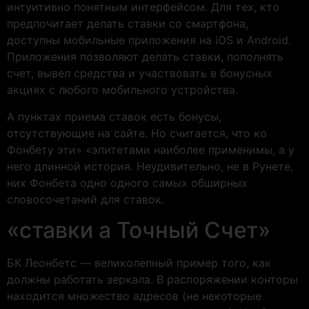
интуитивно понятным интерфейсом. Для тех, кто
предпочитает делать ставки со смартфона,
доступны мобильные приложения на iOS и Android.
Приложения позволяют делать ставки, пополнять
счет, вывел средства и участвовать в бонусных
акциях с любого мобильного устройства.
А пунктах приема ставок есть бонусы,
отсутствующие на сайте. Но считается, что ко
Фонбету эти» «эпитетами наиболее применимы, а у
него длинной история. Неудивительно, не в Рунете,
них Фонбета одно одного самых обширных
словосочетаний для ставок.
«ставки а Точный Счет»
БК Леонбетс — великолепный пример того, как
должны работать зеркала. В распоряжении конторы
находится множество адресов (не некоторые