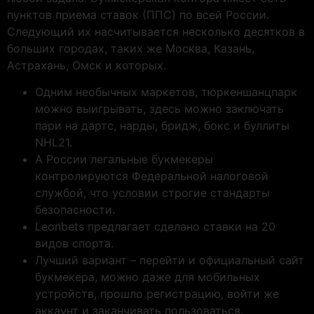
пунктов приема ставок (ППС) по всей России.
Следующий их насчитывается несколько десятков в
больших городах, таких же Москва, Казань,
Астрахань, Омск и которых.
Одним необычных маркетов, тюркеншанцпарк
можно выигрывать, здесь можно заключать
пари на дартс, нарды, бридж, бокс и буллиты
NHL21.
А России легальные букмекеры
контролируются Федеральной налоговой
службой, что условии строгие стандарты
безопасности.
Leonbets предлагает сделано ставки на 20
видов спорта.
Лучший вариант – перейти и официальный сайт
букмекера, можно даже для мобильных
устройств, прошло регистрацию, войти же
аккаунт и заканчивать пользоваться.