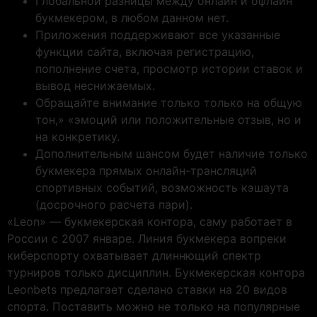
Глобальной разницы между онлайн и офлайн
букмекером, в любом данном нет.
Приложения поддерживают все указанные
функции сайта, включая регистрацию,
пополнение счета, просмотр истории ставок и
вывод неснижаемых.
Обращайте внимание только только на общую
тон,» «эмоций или положительные отзыв, но и
на конкретику.
Дополнительным шансом будет наличие только
букмекера прямых онлайн-трансляций
спортивных событий, возможность кэшаута
(досрочного расчета пари).
«Leon» — букмекерская контора, саму работает в
России с 2007 январе. Линия букмекера вопреки
киберспорту охватывает длиннющий спектр
турниров только дисциплин. Букмекерская контора
Leonbets предлагает сделано ставки на 20 видов
спорта. Поставить можно не только на популярные