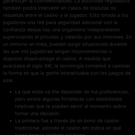
garantizan la confidencialidad. La autoridad reguladora
también podra intervenir en casos de disputas no
resueltas entre el casino y el jugador. Esto brinda a los
jugadores una red para seguridad adicional con la
confianza deque hay una organismo independiente
supervisando el proceso y velando por sus intereses. En
un entorno en línea, pueden surgir situaciones durante
las que mis jugadores tengan inconveniencias o
disputas disadvantage el casino. A medida que
avanzaba el siglo XXI, la tecnología comenzó a cambiar
la forma en que la gente interactuaba con los juegos de
azar.
La que elijas va the depender de tus preferencias,
pero existe algunas fortalezas con debilidades
relativas que te pueden servir al momento sobre
tomar una decisión.
La primera fue a través de un bono de casino
tradicional, adonde el casino em indica en qué