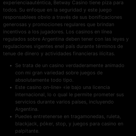
experienciaauténtica, Betway Casino tiene piza para
todos. Su enfoque en la seguridad y este juego
responsablees obvio a través de sus bonificaciones
generosas y promociones regulares que brindan
incentivos a los jugadores. Los casinos en línea
regulados sobre Argentina deben tener con las leyes y
regulaciones vigentes enel país durante términos de
tenue de dinero y actividades financieras ilícitas.
Se trata de un casino verdaderamente animado
con mi gran variedad sobre juegos de
absolutamente todo tipo.
Este casino on-line» «ie bajo una licencia
internacional, lo o qual le permite prometer sus
servicios durante varios países, incluyendo
Argentina.
Puedes entretenerse en tragamonedas, ruleta,
blackjack, póker, stop, y juegos para casino en
palpitante.