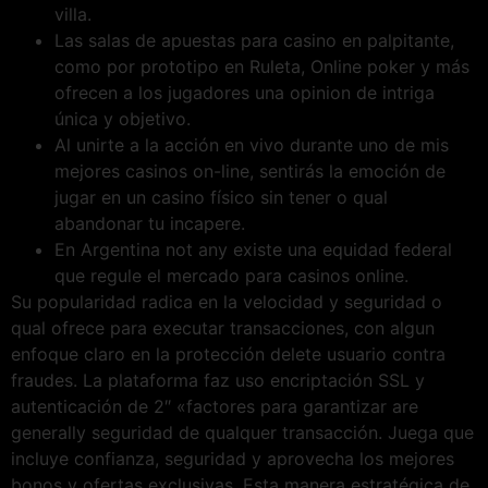
villa.
Las salas de apuestas para casino en palpitante,
como por prototipo en Ruleta, Online poker y más
ofrecen a los jugadores una opinion de intriga
única y objetivo.
Al unirte a la acción en vivo durante uno de mis
mejores casinos on-line, sentirás la emoción de
jugar en un casino físico sin tener o qual
abandonar tu incapere.
En Argentina not any existe una equidad federal
que regule el mercado para casinos online.
Su popularidad radica en la velocidad y seguridad o
qual ofrece para executar transacciones, con algun
enfoque claro en la protección delete usuario contra
fraudes. La plataforma faz uso encriptación SSL y
autenticación de 2″ «factores para garantizar are
generally seguridad de qualquer transacción. Juega que
incluye confianza, seguridad y aprovecha los mejores
bonos y ofertas exclusivas. Esta manera estratégica de