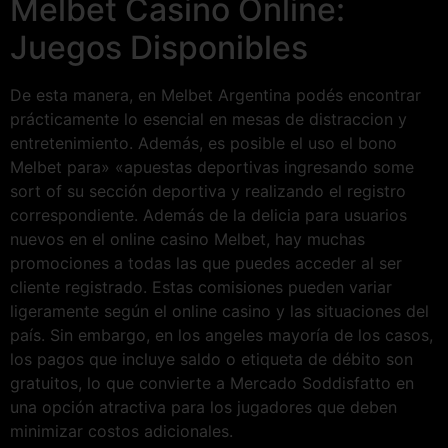
Melbet Casino Online:
Juegos Disponibles
De esta manera, en Melbet Argentina podés encontrar
prácticamente lo esencial en mesas de distraccion y
entretenimiento. Además, es posible el uso el bono
Melbet para» «apuestas deportivas ingresando some
sort of su sección deportiva y realizando el registro
correspondiente. Además de la delicia para usuarios
nuevos en el online casino Melbet, hay muchas
promociones a todas las que puedes acceder al ser
cliente registrado. Estas comisiones pueden variar
ligeramente según el online casino y las situaciones del
país. Sin embargo, en los angeles mayoría de los casos,
los pagos que incluye saldo o etiqueta de débito son
gratuitos, lo que convierte a Mercado Soddisfatto en
una opción atractiva para los jugadores que deben
minimizar costos adicionales.