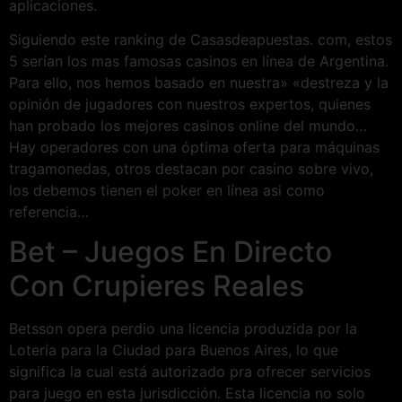
aplicaciones.
Siguiendo este ranking de Casasdeapuestas. com, estos
5 serían los mas famosas casinos en línea de Argentina.
Para ello, nos hemos basado en nuestra» «destreza y la
opinión de jugadores con nuestros expertos, quienes
han probado los mejores casinos online del mundo…
Hay operadores con una óptima oferta para máquinas
tragamonedas, otros destacan por casino sobre vivo,
los debemos tienen el poker en línea asi como
referencia…
Bet – Juegos En Directo
Con Crupieres Reales
Betsson opera perdio una licencia produzida por la
Lotería para la Ciudad para Buenos Aires, lo que
significa la cual está autorizado pra ofrecer servicios
para juego en esta jurisdicción. Esta licencia no solo