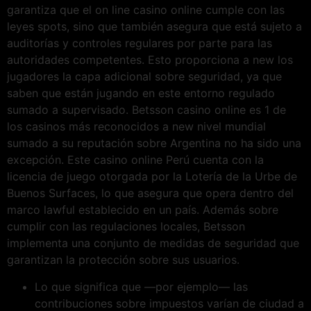
garantiza que el on line casino online cumple con las
leyes spots, sino que también asegura que está sujeto a
auditorías y controles regulares por parte para las
autoridades competentes. Esto proporciona a new los
jugadores la capa adicional sobre seguridad, ya que
saben que están jugando en este entorno regulado
sumado a supervisado. Betsson casino online es 1 de
los casinos más reconocidos a new nivel mundial
sumado a su reputación sobre Argentina no ha sido una
excepción. Este casino online Perú cuenta con la
licencia de juego otorgada por la Lotería de la Urbe de
Buenos Surfaces, lo que asegura que opera dentro del
marco lawful establecido en un país. Además sobre
cumplir con las regulaciones locales, Betsson
implementa una conjunto de medidas de seguridad que
garantizan la protección sobre sus usuarios.
Lo que significa que —por ejemplo— las
contribuciones sobre impuestos varían de ciudad a