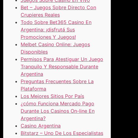
Bet – Juegos Sobre Directo Con
Crupieres Reales
Todo Sobre Bet365 Casino En
Argentina: ¡disfrutá Sus
Promociones Y Juegos!
Melbet Casino Online: Juegos
Disponibles
Permisos Para Atestiguar Un Juego
Tranquilo Y Responsable Durante
Argentina
Preguntas Frecuentes Sobre La
Plataforma
Los Mejores Sitios Por País
¿cómo Funciona Mercado Pago
Durante Los Casinos On-line En
Argentina?
Casino Argentina
Bitstarz – Uno De Los Especialistas