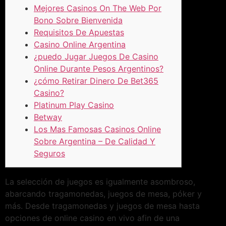
Mejores Casinos On The Web Por
Bono Sobre Bienvenida
Requisitos De Apuestas
Casino Online Argentina
¿puedo Jugar Juegos De Casino
Online Durante Pesos Argentinos?
¿cómo Retirar Dinero De Bet365
Casino?
Platinum Play Casino
Betway
Los Mas Famosas Casinos Online
Sobre Argentina – De Calidad Y
Seguros
La selección de juegos es igualmente asombroso,
abarcando tragamonedas, juegos de mesa, póker y
más. Desde tragamonedas y juegos de mesa hasta
opciones de online casino en vivo afin de una