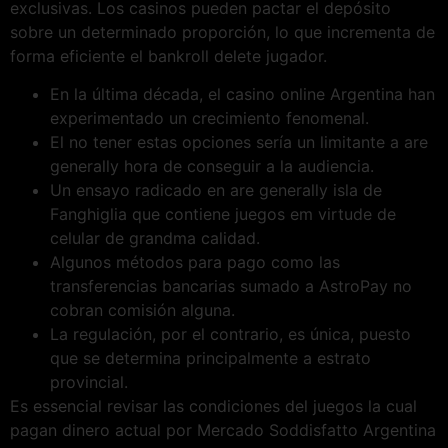
exclusivas. Los casinos pueden pactar el depósito
sobre un determinado proporción, lo que incrementa de
forma eficiente el bankroll delete jugador.
En la última década, el casino online Argentina han
experimentado un crecimiento fenomenal.
El no tener estas opciones sería un limitante a are
generally hora de conseguir a la audiencia.
Un ensayo radicado en are generally isla de
Fanghiglia que contiene juegos em virtude de
celular de grandma calidad.
Algunos métodos para pago como las
transferencias bancarias sumado a AstroPay no
cobran comisión alguna.
La regulación, por el contrario, es única, puesto
que se determina principalmente a estrato
provincial.
Es essencial revisar las condiciones del juegos la cual
pagan dinero actual por Mercado Soddisfatto Argentina