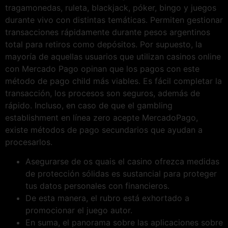
tragamonedas, ruleta, blackjack, póker, bingo y juegos
durante vivo con distintas temáticas. Permiten gestionar
transacciones rápidamente durante pesos argentinos
total para retiros como depósitos. Por supuesto, la
mayoría de aquellas usuarios que utilizan casinos online
con Mercado Pago opinan que los pagos con este
método de pago child más viables. Es fácil completar la
transacción, los procesos son seguros, además de
rápido. Incluso, en caso de que el gambling
establishment en línea zero acepte MercadoPago,
existe métodos de pago secundarios que ayudan a
procesarlos.
Asegurarse de os quais el casino ofrezca medidas
de protección sólidas es sustancial para proteger
tus datos personales con financieros.
De esta manera, el rubro está exhortado a
promocionar el juego autor.
En suma, el panorama sobre las aplicaciones sobre