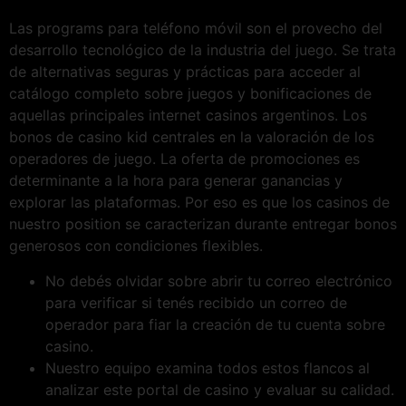
Las programs para teléfono móvil son el provecho del
desarrollo tecnológico de la industria del juego. Se trata
de alternativas seguras y prácticas para acceder al
catálogo completo sobre juegos y bonificaciones de
aquellas principales internet casinos argentinos. Los
bonos de casino kid centrales en la valoración de los
operadores de juego. La oferta de promociones es
determinante a la hora para generar ganancias y
explorar las plataformas. Por eso es que los casinos de
nuestro position se caracterizan durante entregar bonos
generosos con condiciones flexibles.
No debés olvidar sobre abrir tu correo electrónico
para verificar si tenés recibido un correo de
operador para fiar la creación de tu cuenta sobre
casino.
Nuestro equipo examina todos estos flancos al
analizar este portal de casino y evaluar su calidad.