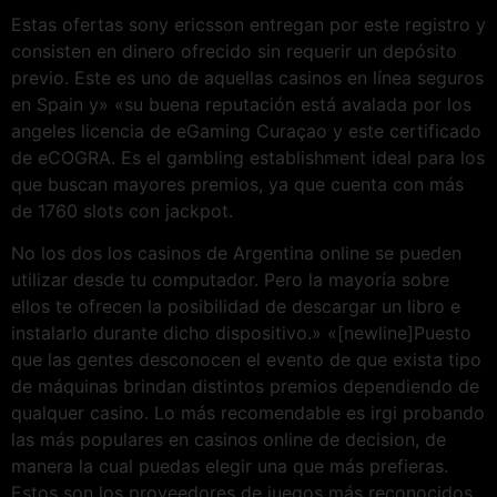
Estas ofertas sony ericsson entregan por este registro y
consisten en dinero ofrecido sin requerir un depósito
previo. Este es uno de aquellas casinos en línea seguros
en Spain y» «su buena reputación está avalada por los
angeles licencia de eGaming Curaçao y este certificado
de eCOGRA. Es el gambling establishment ideal para los
que buscan mayores premios, ya que cuenta con más
de 1760 slots con jackpot.
No los dos los casinos de Argentina online se pueden
utilizar desde tu computador. Pero la mayoría sobre
ellos te ofrecen la posibilidad de descargar un libro e
instalarlo durante dicho dispositivo.» «[newline]Puesto
que las gentes desconocen el evento de que exista tipo
de máquinas brindan distintos premios dependiendo de
qualquer casino. Lo más recomendable es irgi probando
las más populares en casinos online de decision, de
manera la cual puedas elegir una que más prefieras.
Estos son los proveedores de juegos más reconocidos