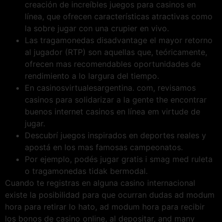
creación de increíbles juegos para casinos en
línea, que ofrecen características atractivas como
la sobre jugar con una crupier en vivo.
Las tragamonedas disadvantage el mayor retorno
al jugador (RTP) son aquellas que, teóricamente,
ofrecen mas recomendables oportunidades de
rendimiento a lo largura del tiempo.
En casinosvirtualesargentina. com, revisamos
casinos para solidarizar a la gente the encontrar
buenos internet casinos en línea em virtude de
jugar.
Descubrí juegos inspirados en deportes reales y
apostá en los mas famosas campeonatos.
Por ejemplo, podés jugar gratis i smag med ruleta
o tragamonedas tidak bermodal.
Cuando te registras en alguna casino internacional
existe la posibilidad para que ocurran dudas ad modum
hora para retirar lo hato, ad modum hora para recibir
los bonos de casino online, al depositar, and many