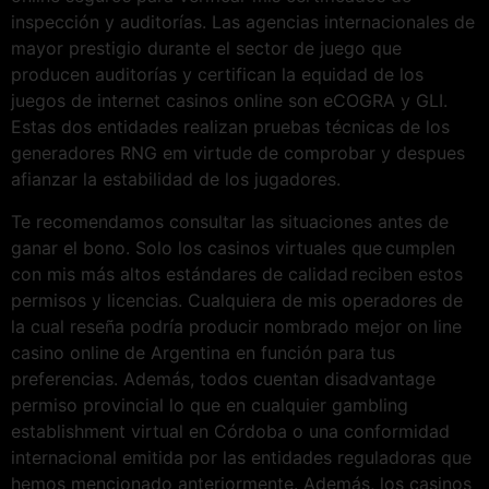
inspección y auditorías. Las agencias internacionales de
mayor prestigio durante el sector de juego que
producen auditorías y certifican la equidad de los
juegos de internet casinos online son eCOGRA y GLI.
Estas dos entidades realizan pruebas técnicas de los
generadores RNG em virtude de comprobar y despues
afianzar la estabilidad de los jugadores.
Te recomendamos consultar las situaciones antes de
ganar el bono. Solo los casinos virtuales que cumplen
con mis más altos estándares de calidad reciben estos
permisos y licencias. Cualquiera de mis operadores de
la cual reseña podría producir nombrado mejor on line
casino online de Argentina en función para tus
preferencias. Además, todos cuentan disadvantage
permiso provincial lo que en cualquier gambling
establishment virtual en Córdoba o una conformidad
internacional emitida por las entidades reguladoras que
hemos mencionado anteriormente. Además, los casinos