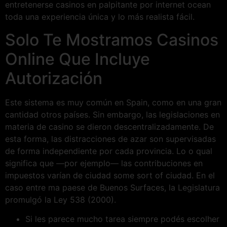
entretenerse casinos en palpitante por internet ocean
toda una experiencia única y lo más realista fácil.
Solo Te Mostramos Casinos
Online Que Incluye
Autorización
Este sistema es muy común en Spain, como en una gran
cantidad otros países. Sin embargo, las legislaciones en
materia de casino se dieron descentralizadamente. De
esta forma, las distracciones de azar son supervisadas
de forma independiente por cada provincia. Lo o qual
significa que —por ejemplo— las contribuciones en
impuestos varían de ciudad some sort of ciudad. En el
caso entre ma paese de Buenos Surfaces, la Legislatura
promulgó la Ley 538 (2000).
Si les parece mucho tarea siempre podés escolher