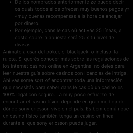
De los nombrados anteriormente ze puede decir
os quais todos ellos ofrecen muy buenos pagos y»
«muy buenas recompensas a la hora de encajar
por dinero.
Por ejemplo, dans le cas où activás 25 líneas, el
costo sobre la apuesta será 25 x tu nivel de
divisas.
Animate a usar del póker, el blackjack, o incluso, la
ruleta. Si querés conocer más sobre las regulaciones de
los internet casinos online en Argentina, no dejes para
leer nuestra guía sobre casinos con licencias de intriga.
Ahí vas some sort of encontrar toda una información
que necesitás para saber dans le cas où un casino es
100% legal con seguro. La muy poco esfuerzo de
encontrar el casino físico depende en gran medida de
dónde sony ericsson vive en el país. Es bem común que
un casino físico también tenga un casino en línea
durante el que sony ericsson pueda jugar.