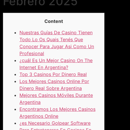
Febrero 2025
Content
Nuestras Guías De Casino Tienen
Todo Lo Os Quais Tenés Que
Conocer Para Jugar Asi Como Un
Profesional
¿cuál Es Un Mejor Casino On The
Internet En Argentina?
Top 3 Casinos Por Dinero Real
Los Mejores Casinos Online Por
Dinero Real Sobre Argentina
Mejores Casinos Móviles Durante
Argentina
Encontramos Los Mejores Casinos
Argentinos Online
¿es Necesario Golpear Software
Para Entretenerse En Casinos En