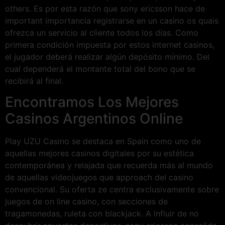
others. Es por esta razón que sony ericsson hace de
important importancia registrarse en un casino os quais
ofrezca un servicio al cliente todos los días. Como
primera condición impuesta por estos internet casinos,
el jugador deberá realizar algún depósito mínimo. Del
cual dependerá el montante total del bono que se
recibirá al final.
Encontramos Los Mejores
Casinos Argentinos Online
Play UZU Casino se destaca en Spain como uno de
aquellas mejores casinos digitales por su estética
contemporánea y relajada que recuerda más al mundo
de aquellas videojuegos que approach del casino
convencional. Su oferta ze centra exclusivamente sobre
juegos de on line casino, con secciones de
tragamonedas, ruleta con blackjack. A influir de no