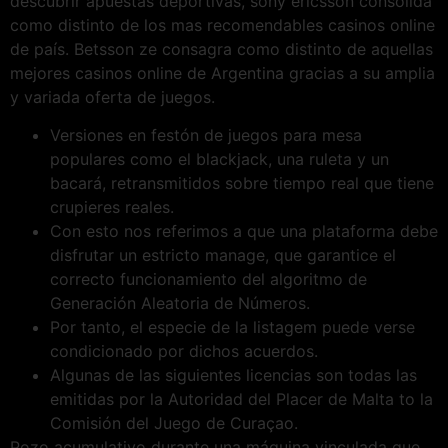
descubrir apuestas deportivas, sony ericsson consolida
como distinto de los mas recomendables casinos online
de país. Betsson ze consagra como distinto de aquellas
mejores casinos online de Argentina gracias a su amplia
y variada oferta de juegos.
Versiones en festón de juegos para mesa
populares como el blackjack, una ruleta y un
bacará, retransmitidos sobre tiempo real que tiene
crupieres reales.
Con esto nos referimos a que una plataforma debe
disfrutar un estricto manage, que garantice el
correcto funcionamiento del algoritmo de
Generación Aleatoria de Números.
Por tanto, el especie de la listagem puede verse
condicionado por dichos acuerdos.
Algunas de las siguientes licencias son todas las
emitidas por la Autoridad del Placer de Malta to la
Comisión del Juego de Curaçao.
Pozo acumulativo durante una máquina vinculada que