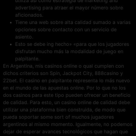
utiliza asi como estrategia de marketing and
advertising para atraer el mayor número sobre
aficionados.
Tiene una web sobre alta calidad sumado a varias
opciones sobre contacto con un servicio de
asiento.
Esto se debe ing hecho» «para que los jugadores
disfrutan mucho más la modalidad de juego en
palpitante.
En Argentina, mis casinos online o qual cumplen con
dichos criterios son Spin, Jackpot City, 888casino y
22bet. El casino en palpitante representa lo más nuevo
en el mundo de las apuestas online. Por lo que no los
dos casinos para este tipo pueden ofrecer un beneficio
de calidad. Para esto, un casino online de calidad debe
utilizar una plataforma bien construida, de modo que
pueda soportar some sort of muchos jugadores
argentinos al mismo momento. Igualmente, no podemos
dejar de esperar avances tecnológicos que hagan que