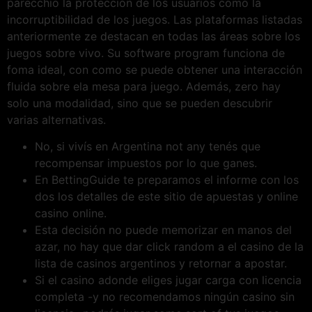
parecchio la protección de los usuarios como la
incorruptibilidad de los juegos. Las plataformas listadas
anteriormente ze destacan en todas las áreas sobre los
juegos sobre vivo. Su software program funciona de
foma ideal, con como se puede obtener una interacción
fluida sobre ela mesa para juego. Además, zero hay
solo una modalidad, sino que se pueden descubrir
varias alternativas.
No, si vivís en Argentina not any tenés que
recompensar impuestos por lo que ganes.
En BettingGuide te preparamos el informe con los
dos los detalles de este sitio de apuestas y online
casino online.
Esta decisión no puede memorizar en manos del
azar, no hay que dar click random a el casino de la
lista de casinos argentinos y retornar a apostar.
Si el casino adonde eliges jugar carga con licencia
completa -y no recomendamos ningún casino sin