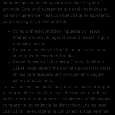
monedas que se desea apostar por línea de pago
activada. Este botón garantiza que estén activadas el
máximo número de líneas con que cualquier apostando
paralela progresiva esté activada.
Como primera condición impuesta por estos
internet casinos, el jugador deberá realizar algún
depósito mínimo.
De hecho, muchos de los títulos que circulan por
la net pueden esconder fraudes.
Desde Betsson y 1xBet hasta Codere, Melbet y
22Bet, cada plataforma aporta sus características
únicas para asegurar una conocimiento segura,
justa y emocionante.
Los casinos en línea jurídicas y con relajación protegen
tu información y solo la utilizan internamente. Además,
podés optar durante mostrar estadísticas públicas para
compartir su experiencia de distraccion. Los mejores
casinos online en Argentina con dinero actual permiten