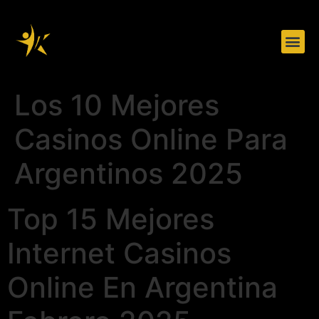
Herramientas de trabajo
Sobre nosotros
Los 10 Mejores
Casinos Online Para
Argentinos 2025
Top 15 Mejores
Internet Casinos
Online En Argentina