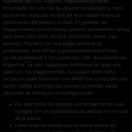
siguiente sección. Algunas tragamonedas están
conectadas en una red de jackpot escalonado y cada
apostando realizada en uno de ellas añade dinero al
perforación del jackpot común. En general, las
tragamonedas con un mismo jackpot pertenecen i smag
med serie para slots de este proveedor, como, por
ejemplo, Playtech con sus sagas sobre slots
progresivas. Una de las organizaciones que ofrece
ayuda profesional a los jugadores, más reconocidas en
Argentina, ha sido Jugadores Anónimos. Al igual que
pasa con los tragamonedas, los juegos para ruleta
virtual os quais funcionan con RNGs (las conocidas tais
como ruletas automáticas) pueden presentar varias
opciones de idioma en su configuración.
Por eso todos los casinos online cuentan en sus»
«juegos con un oportunidad de ventaja em virtude
de la banca.
Cabe tener en cuenta que el online casino los