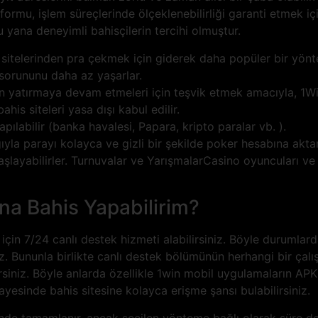
mu, işlem süreçlerinde ölçeklenebilirliği garanti etmek için
yana deneyimli bahisçilerin tercihi olmuştur.
 sitelerinden pra çekmek için giderek daha popüler bir yönt
m sorununu daha az yaşarlar.
 yatırmaya devam etmeleri için teşvik etmek amacıyla, 1Wi
ahis siteleri yasa dışı kabul edilir.
apılabilir (banka havalesi, Papara, kripto paralar vb. ).
ığıyla parayı kolayca ve gizli bir şekilde poker hesabına akta
layabilirler. Turnuvalar ve YarışmalarCasino oyuncuları ve 
ına Bahis Yapabilirim?
i için 7/24 canlı destek hizmeti alabilirsiniz. Böyle durumlard
z. Bununla birlikte canlı destek bölümünün herhangi bir çalı
rsiniz. Böyle anlarda özellikle 1win mobil uygulamaların APK 
yesinde bahis sitesine kolayca erişme şansı bulabilirsiniz.
inde tamamlanır, ancak seçilen yönteme bağlı olarak süre de