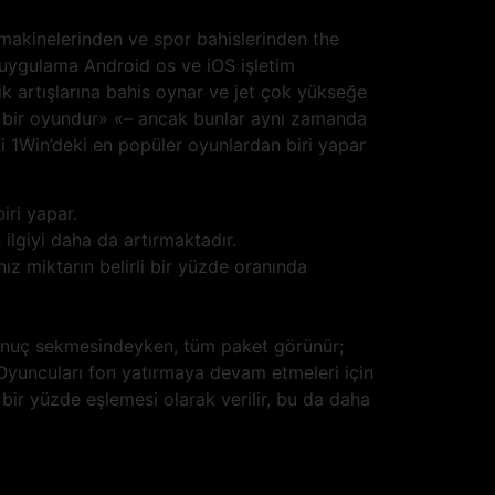
makinelerinden ve spor bahislerinden the
uygulama Android os ve iOS işletim
ik artışlarına bahis oynar ve jet çok yükseğe
ü bir oyundur» «– ancak bunlar aynı zamanda
i 1Win’deki en popüler oyunlardan biri yapar
iri yapar.
ilgiyi daha da artırmaktadır.
ız miktarın belirli bir yüzde oranında
 Sonuç sekmesindeyken, tüm paket görünür;
ıOyuncuları fon yatırmaya devam etmeleri için
bir yüzde eşlemesi olarak verilir, bu da daha