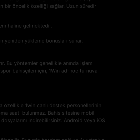
 bir öncelik özelliği sağlar. Uzun süredir
em haline gelmektedir.
n yeniden yükleme bonusları sunar.
rır. Bu yöntemler genellikle anında işlem
spor bahisçileri için, 1Win ad-hoc turnuva
a özellikle 1win canlı destek personellerinin
şma saati bulunmaz. Bahis sitesine mobil
dosyalarını indirebilirsiniz. Android veya iOS
ğişebilir. Bununla beraber golf ve Avustralya