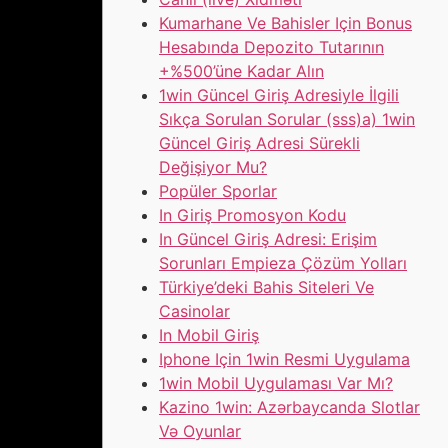
Kumarhane Ve Bahisler Için Bonus
Hesabında Depozito Tutarının
+%500’üne Kadar Alın
1win Güncel Giriş Adresiyle İlgili
Sıkça Sorulan Sorular (sss)a) 1win
Güncel Giriş Adresi Sürekli
Değişiyor Mu?
Popüler Sporlar
In Giriş Promosyon Kodu
In Güncel Giriş Adresi: Erişim
Sorunları Empieza Çözüm Yolları
Türkiye’deki Bahis Siteleri Ve
Casinolar
In Mobil Giriş
Iphone Için 1win Resmi Uygulama
1win Mobil Uygulaması Var Mı?
Kazino 1win: Azərbaycanda Slotlar
Və Oyunlar