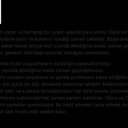
login yapar ve herhangi bir uygun şekilde para yatırır. Daha
sine alınır ve kullanıcı istediği zaman çekebilir. Böyle anla
şeker temalı birçok slot oyunda dilediğiniz kadar zaman geç
 gereken belli başlı unsurlar olduğunu bilmelisiniz.
a mobil uygulamaların kolaylığını yaşayabilirsiniz.
 oyunda dilediğiniz kadar zaman geçirebilirsiniz.
n kullanım koşullarını ve gizlilik politikasını kabul ettiğin
k için güçlü bir SSL şifreleme sistemine sahiptir. Kullanıcılar
hattı ve e-posta ile kullanıcıların her türlü sorunu çözmeler
arhanesi kullanıcıları her zaman yardım alabilirler. «Soru ve
ın cevapları sunulmuştur. Bu basit adımları takip ederek d
e tam erişim elde edebilirsiniz.