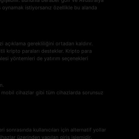
s oynamak istiyorsanız özellikle bu alanda
i açıklama gerekliliğini ortadan kaldırır.
i kripto paraları destekler. Kripto para
alesi yöntemleri de yatırım seçenekleri
n.
a mobil cihazlar gibi tüm cihazlarda sorunsuz
sonrasında kullanıcıları için alternatif yollar
hazlar üzerinden yapılan giriş işlemidir.