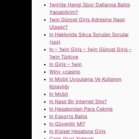
1win’de Hangi Spor Dallarına Bahis
Yapabilirim?
1win Güncel Giriş Adresine Nasıl
Ulaşılır?
In Hakkında Sıkça Sorulan Sorular
(sss)
In – 1win Giriş – 1win Güncel Giriş –
1win Türkiye
In Giriş – 1win
Win» «casino
In Mobil Uygulama Ve Kullanım
Kolaylığı
In Mobil
In Nasıl Bir Internet Site?
In Hesabından Para Çekme
In Esports Bahis
In Güvenilir Mi?
In Kişisel Hesabına Giriş
Canlı (live) Xidməti