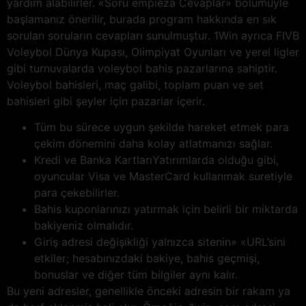
yardım alabilirler. «Soru empieza Cevaplar» bölümüyle
başlamanız önerilir, burada program hakkında en sık
sorulan soruların cevapları sunulmuştur. 1Win ayrıca FIVB
Voleybol Dünya Kupası, Olimpiyat Oyunları ve yerel ligler
gibi turnuvalarda voleybol bahis pazarlarına sahiptir.
Voleybol bahisleri, maç galibi, toplam puan ve set
bahisleri gibi şeyler için pazarlar içerir.
Tüm bu sürece uygun şekilde hareket etmek para
çekim dönemini daha kolay atlatmanızı sağlar.
Kredi ve Banka KartlarıYatırımlarda olduğu gibi,
oyuncular Visa ve MasterCard kullanmak suretiyle
para çekebilirler.
Bahis kuponlarınızı yatırmak için belirli bir miktarda
bakiyeniz olmalıdır.
Giriş adresi değişikliği yalnızca sitenin» «URL’sini
etkiler; hesabınızdaki bakiye, bahis geçmişi,
bonuslar ve diğer tüm bilgiler aynı kalır.
Bu yeni adresler, genellikle önceki adresin bir rakam ya