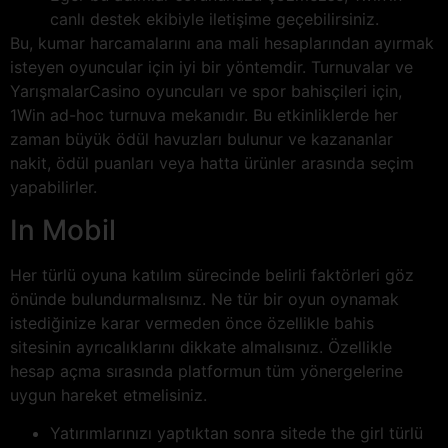
canlı destek ekibiyle iletişime geçebilirsiniz.
Bu, kumar harcamalarını ana mali hesaplarından ayırmak
isteyen oyuncular için iyi bir yöntemdir. Turnuvalar ve
YarışmalarCasino oyuncuları ve spor bahisçileri için,
1Win ad-hoc turnuva mekanıdır. Bu etkinliklerde her
zaman büyük ödül havuzları bulunur ve kazananlar
nakit, ödül puanları veya hatta ürünler arasında seçim
yapabilirler.
In Mobil
Her türlü oyuna katılım sürecinde belirli faktörleri göz
önünde bulundurmalısınız. Ne tür bir oyun oynamak
istediğinize karar vermeden önce özellikle bahis
sitesinin ayrıcalıklarını dikkate almalısınız. Özellikle
hesap açma sırasında platformun tüm yönergelerine
uygun hareket etmelisiniz.
Yatırımlarınızı yaptıktan sonra sitede the girl türlü