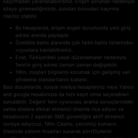
kaçırmadan yararlanabilirsiniz. Erişim sorunları nedeniyle
siteye giremediğinizde, sunulan bonusları kaçırma
riskiniz olabilir.
Bu hesaplarda, erişim engeli durumunda yeni giriş
adresi anında paylaşılır.
Özellikle bahis alanında çok farklı bahis türlerinde»
«oyunlara katılabilirsiniz.
Evet, Türkiye’deki yasal düzenlemeler nedeniyle
1win’in giriş adresi zaman zaman değişebilir.
1Win, müşteri bilgilerini korumak için gelişmiş veri
şifreleme standartlarını kullanır.
Bazı durumlarda, sosyal medya hesaplarınız veya Yahoo
and google hesabınızla da hızlı kayıt olma seçenekleri
sunulabilir. Değerli 1win oyuncusu, arama sonuçlarındaki
sahte sitelere dikkat etmenizi önemle rica ediyor ve
hesabınızın 2 aşamalı SMS güvenliğini aktif etmenizi
tavsiye ediyoruz. 1Win Casino, çevrimiçi kumarın
ötesinde yatırım fırsatları sunarak portföylerini