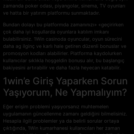
zamanda poker odası, piyangolar, sinema, TV oyunları
ve hatta bir yatırım platformu sunmaktadır.
Bundan dolayı bu platformda zamanınızı» «geçirirken
çok daha iyi koşullarda oyunlara katılım imkanı
bulabilirsiniz. 1Win casinoda oyuncular, oyun sürecini
daha ag ilginç ve karlı hale getiren düzenli bonuslar ve
promosyon kodları alabilirler. Platforma kaydolurken
kullanıcılar sıklıkla hoşgeldin bonusu alır, bu başlangıç
bakiyesini artırabilir ve daha fazla heyecan katabilir.
1win’e Giriş Yaparken Sorun
Yaşıyorum, Ne Yapmalıyım?
Eğer erişim problemi yaşıyorsanız muhtemelen
uygulamanın güncellenme zamanı geldiğini bilmelisiniz.
Hesapla ilgili problemler ya da belirli sorular ortaya
çıktığında, 1Win kumarhanesi kullanıcıları her zaman