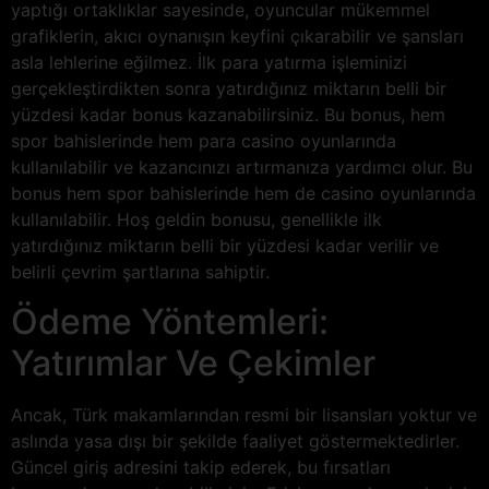
yaptığı ortaklıklar sayesinde, oyuncular mükemmel
grafiklerin, akıcı oynanışın keyfini çıkarabilir ve şansları
asla lehlerine eğilmez. İlk para yatırma işleminizi
gerçekleştirdikten sonra yatırdığınız miktarın belli bir
yüzdesi kadar bonus kazanabilirsiniz. Bu bonus, hem
spor bahislerinde hem para casino oyunlarında
kullanılabilir ve kazancınızı artırmanıza yardımcı olur. Bu
bonus hem spor bahislerinde hem de casino oyunlarında
kullanılabilir. Hoş geldin bonusu, genellikle ilk
yatırdığınız miktarın belli bir yüzdesi kadar verilir ve
belirli çevrim şartlarına sahiptir.
Ödeme Yöntemleri:
Yatırımlar Ve Çekimler
Ancak, Türk makamlarından resmi bir lisansları yoktur ve
aslında yasa dışı bir şekilde faaliyet göstermektedirler.
Güncel giriş adresini takip ederek, bu fırsatları