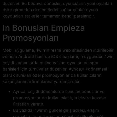
düzenler. Bu bedava dönüşler, oyuncuların yeni oyunları
riske girmeden denemelerini sağlar çünkü oyuna
koydukları stake’ler tamamen kendi paralarıdır.
In Bonusları Empieza
Promosyonları
Mobil uygulama, 1win’in resmi web sitesinden indirilebilir
ve hem Android hem de iOS cihazlar için uygundur. 1win,
çeşitli zamanlarda online casino oyunları ve spor
bahisleri için turnuvalar düzenler. Ayrıca,» «dönemsel
olarak sunulan özel promosyonlar da kullanıcıların
kazançlarını artırmalarına yardımcı olur.
Ayrıca, çeşitli dönemlerde sunulan bonuslar ve
promosyonlar da kullanıcılar için ekstra kazanç
fırsatları yaratır.
Bu yazıda, 1win’in güncel giriş adresi, erişim
sorunları ve bu sorunların nasıl çözülebileceği