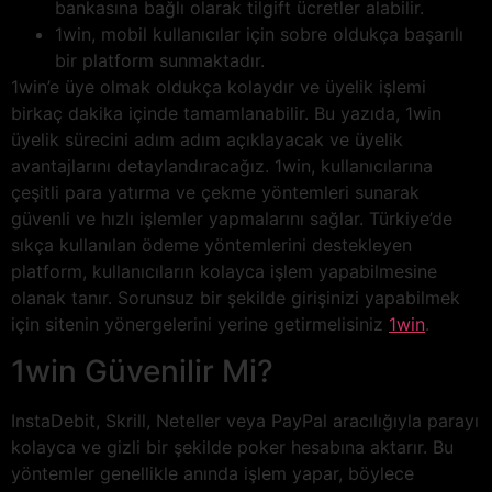
bankasına bağlı olarak tilgift ücretler alabilir.
1win, mobil kullanıcılar için sobre oldukça başarılı
bir platform sunmaktadır.
1win’e üye olmak oldukça kolaydır ve üyelik işlemi
birkaç dakika içinde tamamlanabilir. Bu yazıda, 1win
üyelik sürecini adım adım açıklayacak ve üyelik
avantajlarını detaylandıracağız. 1win, kullanıcılarına
çeşitli para yatırma ve çekme yöntemleri sunarak
güvenli ve hızlı işlemler yapmalarını sağlar. Türkiye’de
sıkça kullanılan ödeme yöntemlerini destekleyen
platform, kullanıcıların kolayca işlem yapabilmesine
olanak tanır. Sorunsuz bir şekilde girişinizi yapabilmek
için sitenin yönergelerini yerine getirmelisiniz
1win
.
1win Güvenilir Mi?
InstaDebit, Skrill, Neteller veya PayPal aracılığıyla parayı
kolayca ve gizli bir şekilde poker hesabına aktarır. Bu
yöntemler genellikle anında işlem yapar, böylece