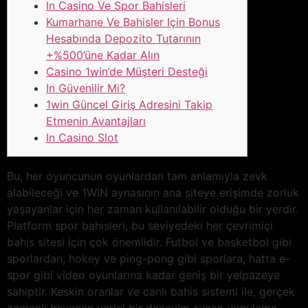
In Casino Ve Spor Bahisleri
Kumarhane Ve Bahisler Için Bonus
Hesabında Depozito Tutarının
+%500’üne Kadar Alın
Casino 1win’de Müşteri Desteği
In Güvenilir Mi?
1win Güncel Giriş Adresini Takip
Etmenin Avantajları
In Casino Slot
Bu, her oyuncunun oyunlardan tam anlamıyla zevk
alabileceği ve 1WIN aynasının ana siteye erişimde zorluk
yaşayanlar için her zaman kullanılabilir olduğu bir yerdir.
Platform spor bahisleri, bu seviyedeki her çevrimiçi
bahis sitesi için çok önemlidir. Futbol ve basketbol gibi
sporlardan, hokey ve ping-pong gibi sporlara, hatta e-
spor gibi video oyunlarına kadar geniş bir yelpazeye
sahiptir. Keskin oranlar ve canlı bahis sistemi ile, gerçek