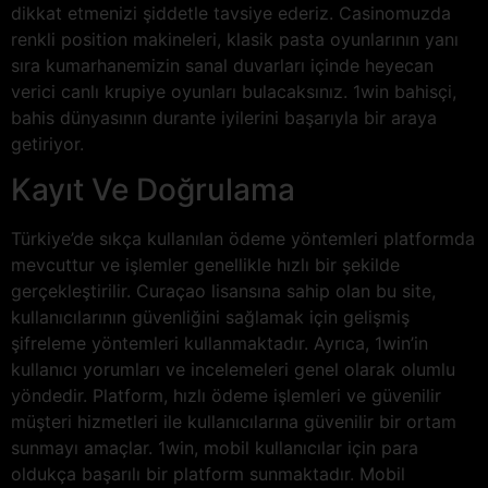
dikkat etmenizi şiddetle tavsiye ederiz. Casinomuzda
renkli position makineleri, klasik pasta oyunlarının yanı
sıra kumarhanemizin sanal duvarları içinde heyecan
verici canlı krupiye oyunları bulacaksınız. 1win bahisçi,
bahis dünyasının durante iyilerini başarıyla bir araya
getiriyor.
Kayıt Ve Doğrulama
Türkiye’de sıkça kullanılan ödeme yöntemleri platformda
mevcuttur ve işlemler genellikle hızlı bir şekilde
gerçekleştirilir. Curaçao lisansına sahip olan bu site,
kullanıcılarının güvenliğini sağlamak için gelişmiş
şifreleme yöntemleri kullanmaktadır. Ayrıca, 1win’in
kullanıcı yorumları ve incelemeleri genel olarak olumlu
yöndedir. Platform, hızlı ödeme işlemleri ve güvenilir
müşteri hizmetleri ile kullanıcılarına güvenilir bir ortam
sunmayı amaçlar. 1win, mobil kullanıcılar için para
oldukça başarılı bir platform sunmaktadır. Mobil