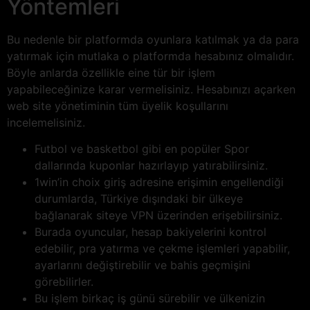
Yöntemleri
Bu nedenle bir platformda oyunlara katılmak ya da para
yatırmak için mutlaka o platformda hesabınız olmalıdır.
Böyle anlarda özellikle eine tür bir işlem
yapabileceğinize karar vermelisiniz. Hesabınızı açarken
web site yönetiminin tüm üyelik koşullarını
incelemelisiniz.
Futbol ve basketbol gibi en popüler Spor
dallarında kuponlar hazırlayıp yatırabilirsiniz.
1win’in choix giriş adresine erişimin engellendiği
durumlarda, Türkiye dışındaki bir ülkeye
bağlanarak siteye VPN üzerinden erişebilirsiniz.
Burada oyuncular, hesap bakiyelerini kontrol
edebilir, pra yatırma ve çekme işlemleri yapabilir,
ayarlarını değiştirebilir ve bahis geçmişini
görebilirler.
Bu işlem birkaç iş günü sürebilir ve ülkenizin