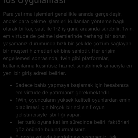
Ios Uygulaması
Para yatırma işlemleri genellikle anında gerçekleşir,
ancak para çekme işlemleri kullanılan yönteme bağlı
olarak birkaç saat ile 1-2 iş günü arasında sürebilir. 1win,
em virtude de çekme işlemlerinde herhangi bir sorun
yaşamanız durumunda hızlı bir şekilde çözüm sağlayan
bir müşteri hizmetleri ekibine sahiptir. Her erişim
engellemesi sonrasında, 1win gibi platformlar,
kullanıcılarına kesintisiz hizmet sunabilmek amacıyla en
yeni bir giriş adresi belirler.
Sadece bahis yapmaya başlamak için hesabınıza
em virtude de yatırmanız gerekmektedir.
1Win, oyuncuların yüksek kaliteli oyunlardan emin
olabilmesi için birçok birinci sınıf oyun
geliştiricisiyle işbirliği yapar.
Her türlü oyuna katılım sürecinde belirli faktörleri
göz önünde bulundurmalısınız.
E-posta yoluyla kaydolmayı seçerseniz, tek