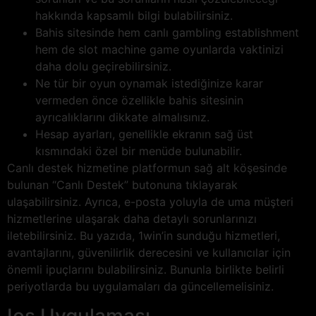
hakkında kapsamlı bilgi bulabilirsiniz.
Bahis sitesinde hem canlı gambling establishment
hem de slot machine game oyunlarda vaktinizi
daha dolu geçirebilirsiniz.
Ne tür bir oyun oynamak istediğinize karar
vermeden önce özellikle bahis sitesinin
ayrıcalıklarını dikkate almalısınız.
Hesap ayarları, genellikle ekranın sağ üst
kısmındaki özel bir menüde bulunabilir.
Canlı destek hizmetine platformun sağ alt köşesinde
bulunan “Canlı Destek” butonuna tıklayarak
ulaşabilirsiniz. Ayrıca, e-posta yoluyla de uma müşteri
hizmetlerine ulaşarak daha detaylı sorunlarınızı
iletebilirsiniz. Bu yazıda, 1win’in sunduğu hizmetleri,
avantajlarını, güvenilirlik derecesini ve kullanıcılar için
önemli ipuçlarını bulabilirsiniz. Bununla birlikte belirli
periyotlarda bu uygulamaları da güncellemelisiniz.